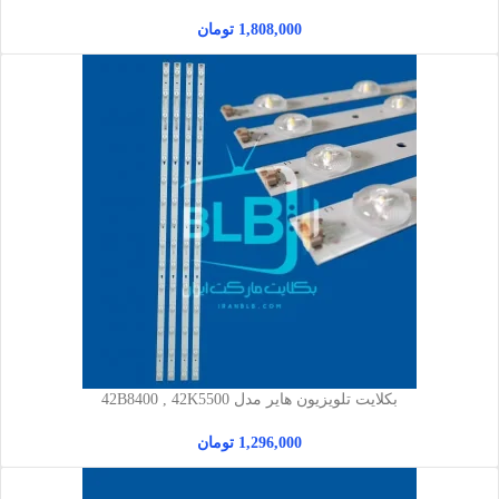
1,808,000
تومان
بکلایت تلویزیون هایر مدل 42B8400 , 42K5500
1,296,000
تومان