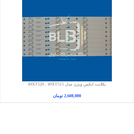
بکلایت ایکس ویژن مدل 49XT520 , 49XT515
2,608,000
تومان