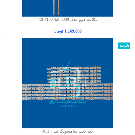
بکلایت دوو مدل 42F4100 42F8000
1,169,000
تومان
ناموجود
بک لایت سامسونگ مدل 40H