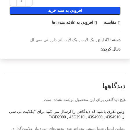
افزودن به سبد خرید
مقایسه
افزودن به علاقه مندی ها
دسته:
43 اینچ
,
بک لایت
,
بک لایت لنز دار
,
تی سی ال
دنبال کردن:
دیدگاهها
هیچ دیدگاهی برای این محصول نوشته نشده است.
اولین نفری باشید که دیدگاهی را ارسال می کنید برای “بکلایت تی سی
ال 43D2900 , 43D2910 , 43S4900 , 43S4910”
نشانی ایمیل شما منتشر نخواهد شد.
بخش‌های موردنیاز علامت‌گذاری