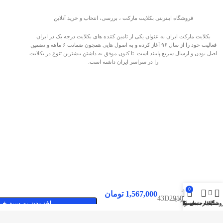
فروشگاه اینترنتی بکلایت مارکت ، بررسی، انتخاب و خرید آنلاین
بکلایت مارکت ایران به عنوان یکی از تامین کننده های بکلایت درجه یک در ایران
فعالیت خود را از سال ۹۶ آغاز کرده و به اصول هایی همچون ضمانت ۶ ماهه و تضمین
اصل بودن و ارسال سریع پایبند است. تا کنون موفق به داشتن بیشترین تنوع در بکلایت
را در سراسر ایران داشته است.
بکلایت
تی سی
ال
43D2900
,
0
1,567,000
تومان
43D2910
صفحات پربازدید
وشگاه
سایدبار
علاقه مندی ها
محصول
حساب کاربری من
افزودن به سبد خر
,
بکلایت مارکت ایران
43S4900