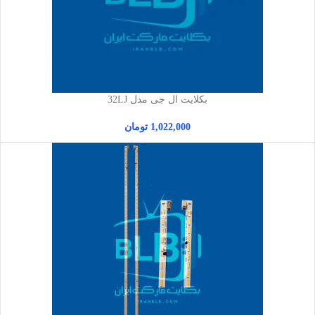
بکلایت ال جی مدل 32LJ
1,022,000
تومان