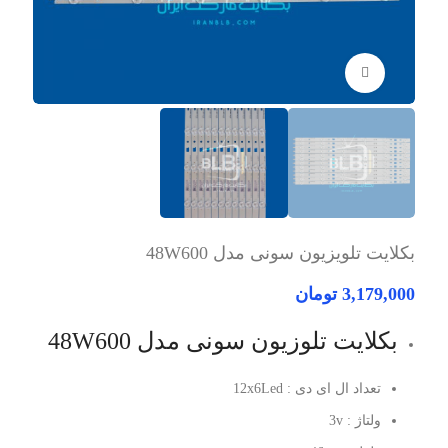
برای بزرگنمایی کلیک کنید
بکلایت تلویزیون سونی مدل 48W600
3,179,000
تومان
بکلایت تلوزیون سونی مدل 48W600
تعداد ال ای دی : 12x6Led
ولتاژ : 3v