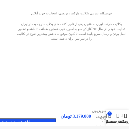
فروشگاه اینترنتی بکلایت مارکت ، بررسی، انتخاب و خرید آنلاین
بکلایت مارکت ایران به عنوان یکی از تامین کننده های بکلایت درجه یک در ایران
فعالیت خود را از سال ۹۶ آغاز کرده و به اصول هایی همچون ضمانت ۶ ماهه و تضمین
اصل بودن و ارسال سریع پایبند است. تا کنون موفق به داشتن بیشترین تنوع در بکلایت
را در سراسر ایران داشته است.
بکلایت
تلویزیون
0
3,179,000
تومان
سونی
صفحات پربازدید
مدل
وشگاه
سایدبار
علاقه مندی ها
محصول
حساب کاربری من
افزودن به سبد خر
48W600
بکلایت مارکت ایران