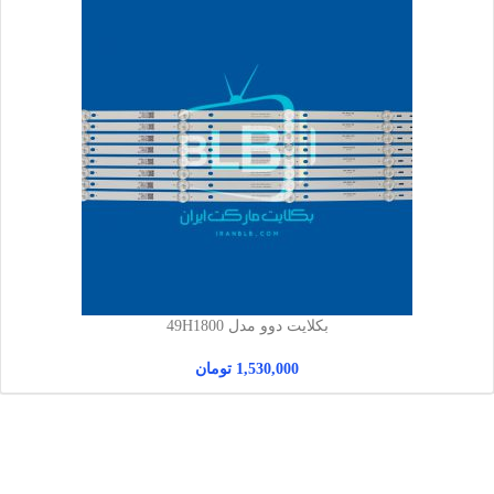
بکلایت دوو مدل 49H1800
1,530,000
تومان