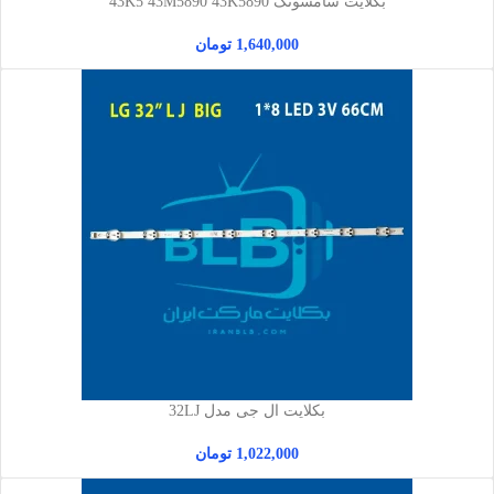
بکلایت سامسونگ 43K5 43M5890 43K5890
1,640,000
تومان
بکلایت ال جی مدل 32LJ
1,022,000
تومان