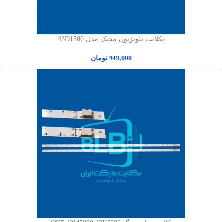
بکلایت تلویزیون مجیک مدل 43D1500
949,000
تومان