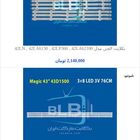
بکلایت الجی مدل 42LN , 42LA6130 , 42LP360 , 42LA62100
2,140,000
تومان
ناموجود