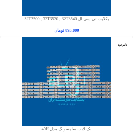
بکلایت تی سی ال 32T3500 , 32T3520 , 32T3540
895,000
تومان
ناموجود
بک لایت سامسونگ مدل 40H