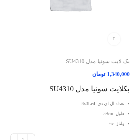
برای بزرگنمایی کلیک کنید
بک لایت سونیا مدل SU4310
1,340,000
تومان
بکلایت سونیا مدل SU4310
تعداد ال ای دی: 8x3Led
طول: 39cm
ولتاژ: 6v