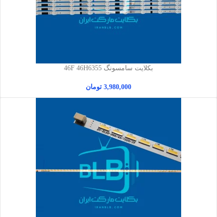
بکلایت سامسونگ 46F 46H6355
3,980,000
تومان