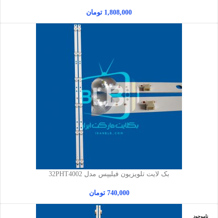
1,808,000
تومان
بک لایت تلویزیون فیلیپس مدل 32PHT4002
740,000
تومان
ناموجود