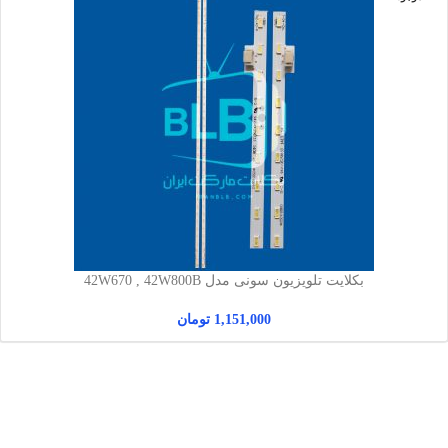
بکلایت تلویزیون سونی مدل 42W670 , 42W800B
1,151,000
تومان