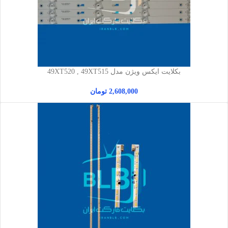
بکلایت ایکس ویژن مدل 49XT520 , 49XT515
2,608,000
تومان