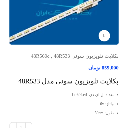
برای بزرگنمایی کلیک کنید
بکلایت تلویزیون سونی 48R560c , 48R533
859,000
تومان
بکلایت تلویزیون سونی مدل 48R533
تعداد ال ای دی: 1x 60Led
ولتاژ: 6v
طول: 59cm