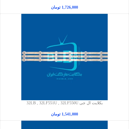
1,726,000
تومان
بکلایت ال جی 32LB , 32LF551U , 32LF550U
1,541,000
تومان