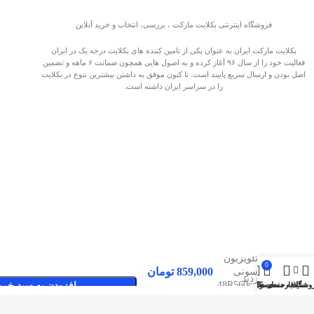
فروشگاه اینترنتی بکلایت مارکت ، بررسی، انتخاب و خرید آنلاین
بکلایت مارکت ایران به عنوان یکی از تامین کننده های بکلایت درجه یک در ایران
فعالیت خود را از سال ۹۶ آغاز کرده و به اصول هایی همچون ضمانت ۶ ماهه و تضمین
اصل بودن و ارسال سریع پایبند است. تا کنون موفق به داشتن بیشترین تنوع در بکلایت
را در سراسر ایران داشته است.
بکلایت
تلویزیون
0
859,000
تومان
سونی
صفحات پربازدید
48R560c ,
وشگاه
سایدبار
علاقه مندی ها
محصول
حساب کاربری من
افزودن به سبد خری
48R533
بکلایت مارکت ایران