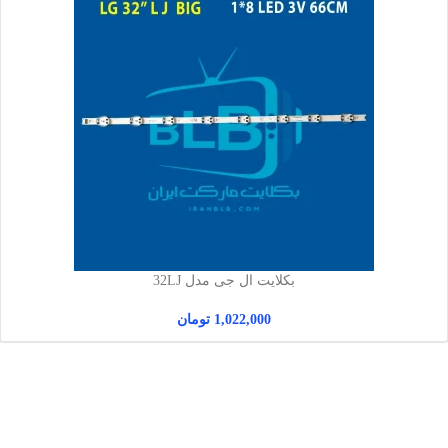
بکلایت ال جی مدل 32LJ
1,022,000
تومان