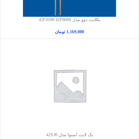
بکلایت دوو مدل 42F4100 42F8000
1,169,000
تومان
بک لایت اسنوا مدل 42S36