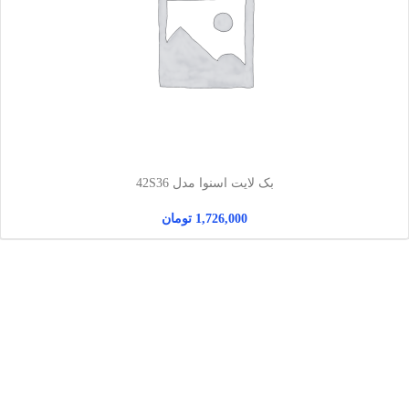
بک لایت اسنوا مدل 42S36
1,726,000
تومان