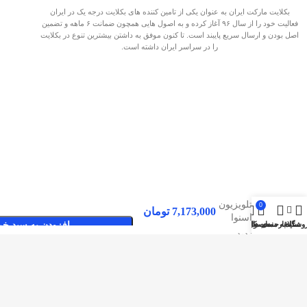
بکلایت مارکت ایران به عنوان یکی از تامین کننده های بکلایت درجه یک در ایران
فعالیت خود را از سال ۹۶ آغاز کرده و به اصول هایی همچون ضمانت ۶ ماهه و تضمین
اصل بودن و ارسال سریع پایبند است. تا کنون موفق به داشتن بیشترین تنوع در بکلایت
را در سراسر ایران داشته است.
بک لایت
تلویزیون
0
7,173,000
تومان
اسنوا
وشگاه
سایدبار
علاقه مندی ها
محصول
حساب کاربری من
افزودن به سبد خر
75SA620
صفحات پربازدید
بکلایت مارکت ایران
بک لایت
تماس با بکلایت مارکت