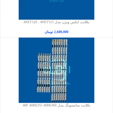
بکلایت ایکس ویژن مدل 49XT520 , 49XT515
2,608,000
تومان
بکلایت سامسونگ مدل 40F 40H6355 40H6360