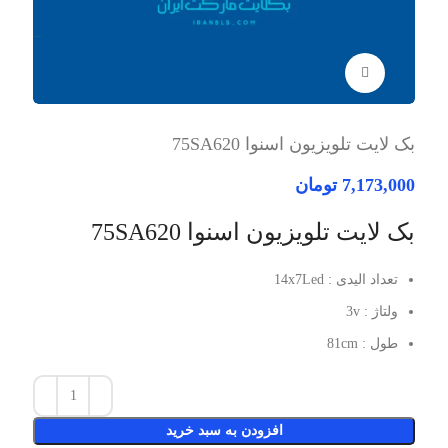
برای بزرگنمایی کلیک کنید
بک لایت تلویزیون اسنوا 75SA620
7,173,000
تومان
بک لایت تلویزیون اسنوا 75SA620
تعداد الیدی : 14x7Led
ولتاژ : 3v
طول : 81cm
افزودن به سبد خرید