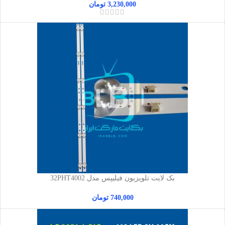
3,230,000
تومان
بک لایت تلویزیون فیلیپس مدل 32PHT4002
740,000
تومان