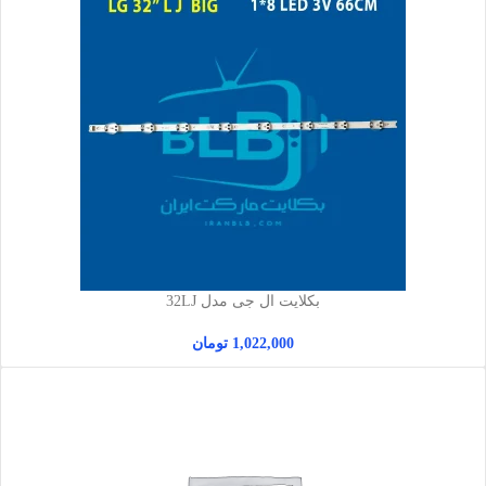
بکلایت ال جی مدل 32LJ
1,022,000
تومان