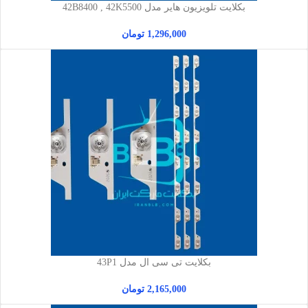
بکلایت تلویزیون هایر مدل 42B8400 , 42K5500
1,296,000
تومان
بکلایت تی سی ال مدل 43P1
2,165,000
تومان