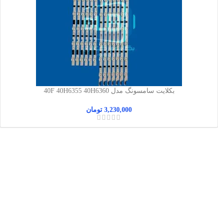
بکلایت سامسونگ مدل 40F 40H6355 40H6360
3,230,000
تومان