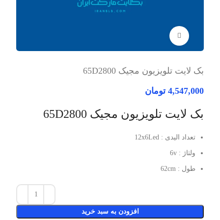
برای بزرگنمایی کلیک کنید
بک لایت تلویزیون مجیک 65D2800
4,547,000
تومان
بک لایت تلویزیون مجیک 65D2800
تعداد الیدی : 12x6Led
ولتاژ : 6v
طول : 62cm
افزودن به سبد خرید