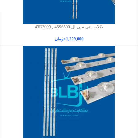
بکلایت تی سی ال 43D3000 , 43S6500
1,229,000
تومان