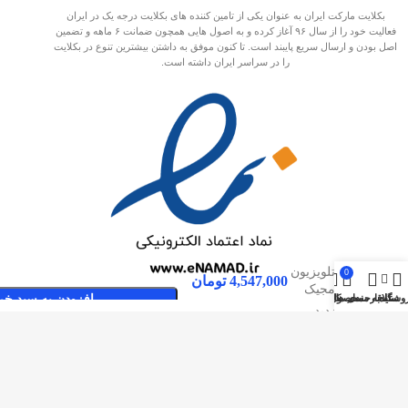
بکلایت مارکت ایران به عنوان یکی از تامین کننده های بکلایت درجه یک در ایران
فعالیت خود را از سال ۹۶ آغاز کرده و به اصول هایی همچون ضمانت ۶ ماهه و تضمین
اصل بودن و ارسال سریع پایبند است. تا کنون موفق به داشتن بیشترین تنوع در بکلایت
را در سراسر ایران داشته است.
بک لایت
تلویزیون
0
4,547,000
تومان
مجیک
وشگاه
سایدبار
علاقه مندی ها
محصول
حساب کاربری من
افزودن به سبد خر
65D2800
صفحات پربازدید
بکلایت مارکت ایران
بک لایت
تماس با بکلایت مارکت