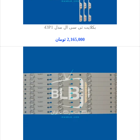
بکلایت تی سی ال مدل 43P1
2,165,000
تومان