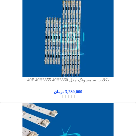
بکلایت سامسونگ مدل 40F 40H6355 40H6360
3,230,000
تومان