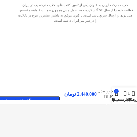
بکلایت مارکت ایران به عنوان یکی از تامین کننده های بکلایت درجه یک در ایران
فعالیت خود را از سال ۹۶ آغاز کرده و به اصول هایی همچون ضمانت ۶ ماهه و تضمین
اصل بودن و ارسال سریع پایبند است. تا کنون موفق به داشتن بیشترین تنوع در بکلایت
را در سراسر ایران داشته است.
بکلایت
دوو مدل
0
2,440,000
تومان
DLE
وشگاه
سایدبار
علاقه مندی ها
محصول
حساب کاربری من
افزودن به سبد خر
42E4800
صفحات پربازدید
بکلایت مارکت ایران
بک لایت
تماس با بکلایت مارکت