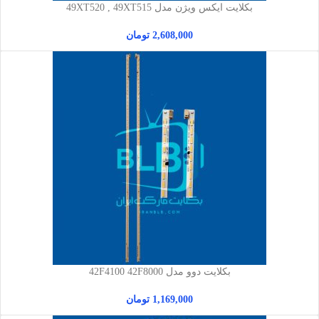
بکلایت ایکس ویژن مدل 49XT520 , 49XT515
2,608,000
تومان
بکلایت دوو مدل 42F4100 42F8000
1,169,000
تومان