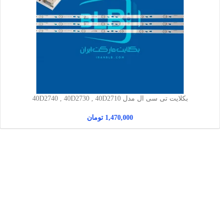
بکلایت تی سی ال مدل 40D2740 , 40D2730 , 40D2710
1,470,000
تومان