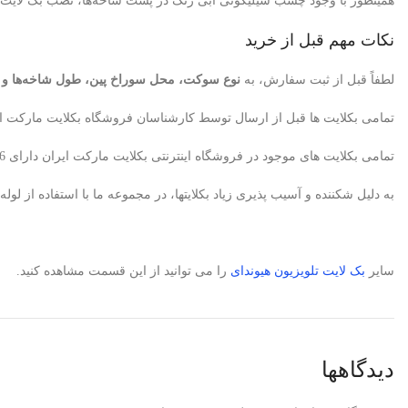
همینطور با وجود چسب سیلیکونی آبی رنگ در پشت شاخه‌ها، نصب بک لایت سر
نکات مهم قبل از خرید
لطفاً قبل از ثبت سفارش، به
نوع سوکت، محل سوراخ پین، طول شاخه‌ها و تعدا
تمامی بکلایت ها قبل از ارسال توسط کارشناسان فروشگاه بکلایت مارکت ای
تمامی بکلایت های موجود در فروشگاه اینترنتی بکلایت مارکت ایران دارای 6ماه ضمانت می باشد. البته در صورتیکه متخصص تعمیرکار تلویزیون باشید، بکلایت معیوب پس از تایید کارشناسان ما تعویض میگردد.
به دلیل شکننده و آسیب پذیری زیاد بکلایتها، در مجموعه ما با استفاده از 
سایر
بک لایت
تلویزیون هیوندای
را می توانید از این قسمت مشاهده کنید.
دیدگاهها