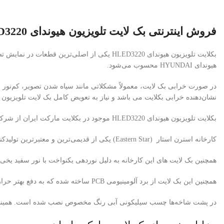
فروش اینترنتی بک لایت تلویزیون هیوندای HLED3220
هیوندای HYUNDAI
محسوب می‌شود.
در صورت خرابی بک لایت، معمولاً مشکلاتی مانند سیاه شدن تصویر، کم‌نور 
نشان‌دهنده خرابی بکلایت می باشد و نیاز به تعویض کامل بک لایت تلویزیون هیوندای ED3220
بکلایت تلویزیون هیوندای HLED3220 موجود در بکلایت مارکت ایران از شرکت معتبر استرن استار (Eastern Star) تأمین می‌شود.
کارخانه استرن استار (Eastern Star) یکی از قدیمی‌ترین و معتبرترین تولیدکنندگان بک لایت تلویزیون در کشور چین است. که از مواد اولیه با کیفیت ، برد PCB آلومینیوم ضخامت بالا و لنزهای کره ای (Korean Lens) استفاده می کند.
همچنین بک لایت های این کارخانه به دلیل نوردهی یکنواخت با نور سفید یخی
همچنین این بک لایت از برد آلومینیومی PCB ساخته شده که به دفع بهتر حرارت کمک می‌کند.
در پشت شاخه‌ها چسب سیلیکونی آبی رنگ مخصوص نصب شده است. همینطور با 