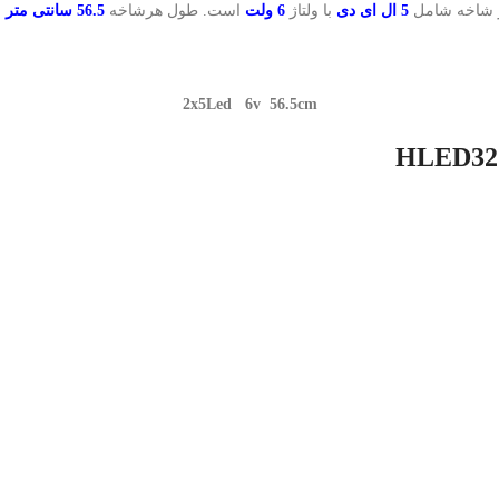
 شاخه شامل
5 ال ای دی
با ولتاژ
6 ولت
است. طول هرشاخه
56.5 سانتی متر
م
2x5Led 6v 56.5cm