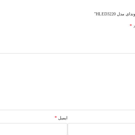
ل HLED3220”
*
د
*
ایمیل