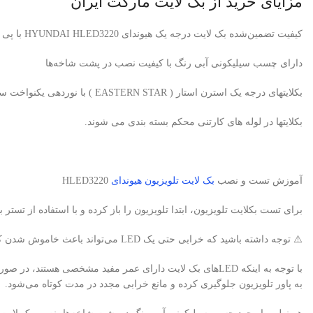
مزایای خرید از بک لایت مارکت ایران
کیفیت تضمین‌شده بک لایت درجه یک هیوندای HYUNDAI HLED3220 با پی سی بی آلومینیومی برند استرن استار
دارای چسب سیلیکونی آبی رنگ با کیفیت نصب در پشت شاخه‌ها
بکلایتهای درجه یک استرن استار ( EASTERN STAR ) با نوردهی یکنواخت سفید یخی، بدون سایه و هاله
بکلایتها در لوله های کارتنی محکم بسته بندی می شوند.
آموزش تست و نصب
بک لایت تلویزیون هیوندای
HLED3220
برای تست بکلایت تلویزیون، ابتدا تلویزیون را باز کرده و با استفاده از تستر بک لایت، لامپ‌های LED را ب
⚠️ توجه داشته باشید که خرابی حتی یک LED می‌تواند باعث خاموش شدن کامل بک لایت تلویزیون شود.
به پاور تلویزیون جلوگیری کرده و مانع خرابی مجدد در مدت کوتاه می‌شود.