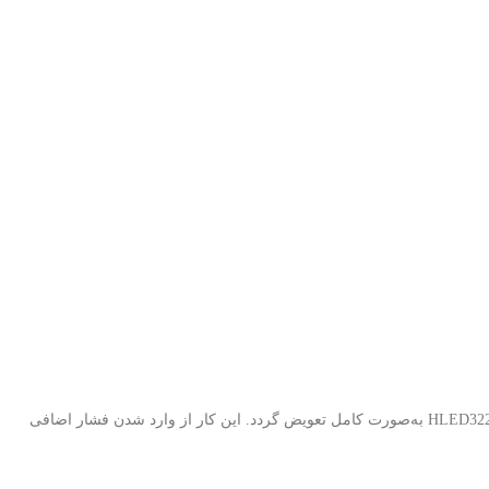
با توجه به اینکه LEDهای بک لایت دارای عمر مفید مشخصی هستند، در صورت مشاهده خرابی یا افت نور، توصیه می‌شود کل بک لایت تلویزیون هیوندای HLED3220 به‌صورت کامل تعویض گردد. این کار از وارد شدن فشار اضافی