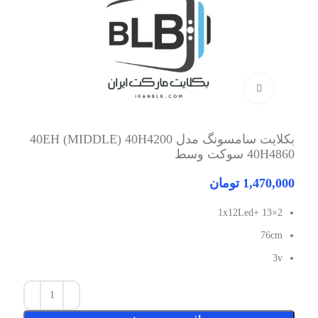
برای بزرگنمایی کلیک کنید
بکلایت سامسونگ مدل 40EH (MIDDLE) 40H4200
40H4860 سوکت وسط
1,470,000
تومان
2×13 +1x12Led
76cm
3v