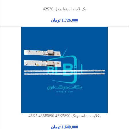
بک لایت اسنوا مدل 42S36
1,726,000
تومان
بکلایت سامسونگ 43K5 43M5890 43K5890
1,640,000
تومان