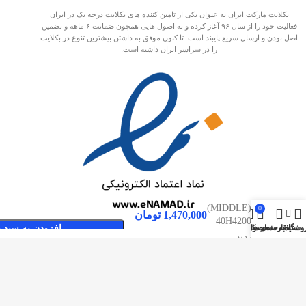
بکلایت مارکت ایران به عنوان یکی از تامین کننده های بکلایت درجه یک در ایران
فعالیت خود را از سال ۹۶ آغاز کرده و به اصول هایی همچون ضمانت ۶ ماهه و تضمین
اصل بودن و ارسال سریع پایبند است. تا کنون موفق به داشتن بیشترین تنوع در بکلایت
را در سراسر ایران داشته است.
بکلایت
سامسونگ
مدل 40EH
(MIDDLE)
0
1,470,000
تومان
40H4200
وشگاه
سایدبار
علاقه مندی ها
محصول
حساب کاربری من
افزودن به سبد 
40H4860
صفحات پربازدید
سوکت
بکلایت مارکت ایران
وسط
بک لایت