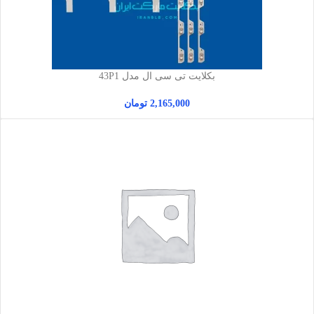
بکلایت تی سی ال مدل 43P1
2,165,000
تومان