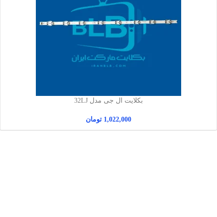
بکلایت ال جی مدل 32LJ
1,022,000
تومان