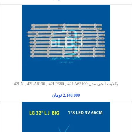
بکلایت الجی مدل 42LN , 42LA6130 , 42LP360 , 42LA62100
2,140,000
تومان