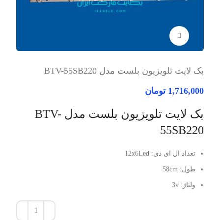
برای بزرگنمایی کلیک کنید
بک لایت تلویزیون بلست مدل BTV-55SB220
1,716,000
تومان
بک لایت تلویزیون بلست مدل BTV-
55SB220
تعداد ال ای دی: 12x6Led
طول: 58cm
ولتاژ: 3v