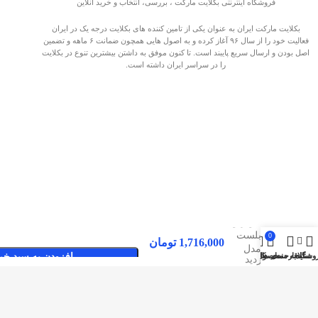
فروشگاه اینترنتی بکلایت مارکت ، بررسی، انتخاب و خرید آنلاین
بکلایت مارکت ایران به عنوان یکی از تامین کننده های بکلایت درجه یک در ایران
فعالیت خود را از سال ۹۶ آغاز کرده و به اصول هایی همچون ضمانت ۶ ماهه و تضمین
اصل بودن و ارسال سریع پایبند است. تا کنون موفق به داشتن بیشترین تنوع در بکلایت
را در سراسر ایران داشته است.
بک لایت
تلویزیون
بلست
0
1,716,000
تومان
مدل
وشگاه
سایدبار
علاقه مندی ها
محصول
حساب کاربری من
افزودن به سبد خر
صفحات پربازدید
BTV-
55SB220
بکلایت مارکت ایران
بک لایت