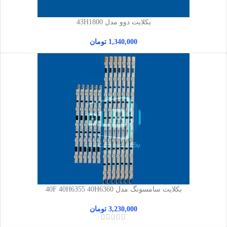
بکلایت دوو مدل 43H1800
1,340,000
تومان
بکلایت سامسونگ مدل 40F 40H6355 40H6360
3,230,000
تومان