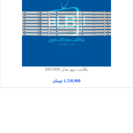
بکلایت دوو مدل 49H1800
1,530,000
تومان