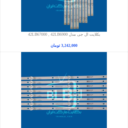
بکلایت ال جی مدل 42LB67000 , 42LB6900
3,242,000
تومان