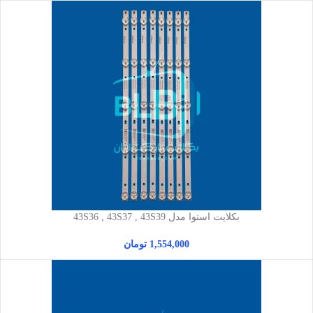
بکلایت اسنوا مدل 43S36 , 43S37 , 43S39
1,554,000
تومان