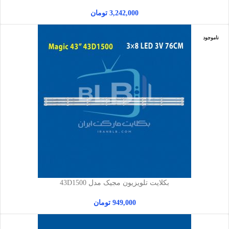
3,242,000
تومان
ناموجود
بکلایت تلویزیون مجیک مدل 43D1500
949,000
تومان