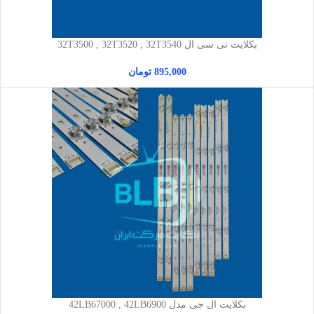
بکلایت تی سی ال 32T3500 , 32T3520 , 32T3540
895,000
تومان
بکلایت ال جی مدل 42LB67000 , 42LB6900