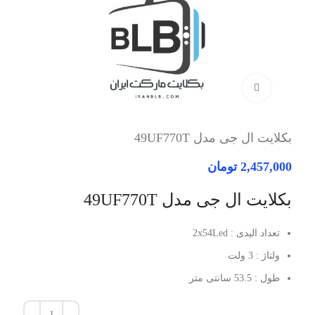
برای بزرگنمایی کلیک کنید
بکلایت ال جی مدل 49UF770T
2,457,000
تومان
بکلایت ال جی مدل 49UF770T
تعداد الیدی : 2x54Led
ولتاژ : 3 ولت
طول : 53.5 سانتی متر