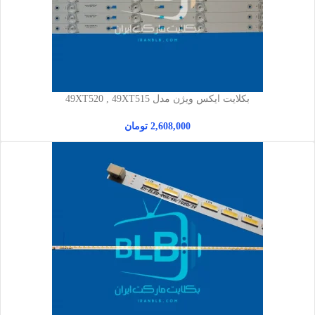
بکلایت ایکس ویژن مدل 49XT520 , 49XT515
2,608,000
تومان