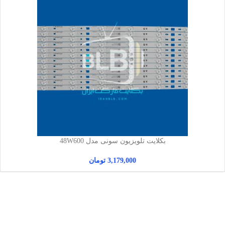
بکلایت تلویزیون سونی مدل 48W600
3,179,000
تومان