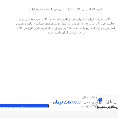
فروشگاه اینترنتی بکلایت مارکت ، بررسی، انتخاب و خرید آنلاین
بکلایت مارکت ایران به عنوان یکی از تامین کننده های بکلایت درجه یک در ایران
فعالیت خود را از سال ۹۶ آغاز کرده و به اصول هایی همچون ضمانت ۶ ماهه و تضمین
اصل بودن و ارسال سریع پایبند است. تا کنون موفق به داشتن بیشترین تنوع در بکلایت
را در سراسر ایران داشته است.
بکلایت ال
0
2,457,000
تومان
جی مدل
صفحات پربازدید
49UF770T
وشگاه
سایدبار
علاقه مندی ها
محصول
حساب کاربری من
افزودن به سبد خ
بکلایت مارکت ایران