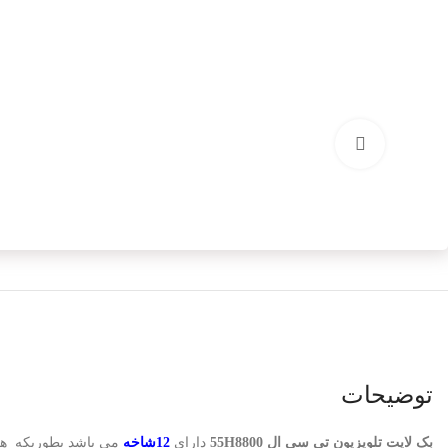
برای بزرگنمایی کلیک کنید
توضیحات
بک لایت تلویزیون تی سی ال 55H8800
دارای
12شاخه
می باشد بطوریکه ه