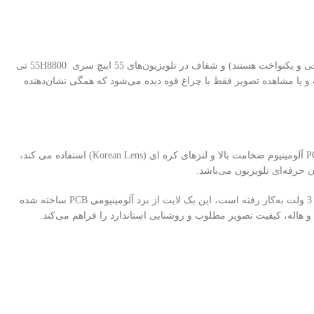
بکلایت تلویزیون تی سی ال 55H8800 یکی از اصلی‌ترین قطعات در نمایش تصویر با کیفیت، نور یکنواخت (بکلایت های برند استرن استار دارای نور سفید یخی و یکنواخت هستند) و شفاف در تلویزیون‌های 55 اینچ سری 55H8800 تی
 و یا مشاهده تصویر فقط با چراغ قوه دیده می‌شود که همگی نشان‌دهنده
کارخانه استرن استار (Eastern Star) یکی از قدیمی‌ترین و معتبرترین تولیدکنندگان بک لایت تلویزیون در کشور چین است که از مواد اولیه با کیفیت ، برد PCB آلومینیوم ضخامت بالا و لنزهای کره ای (Korean Lens) استفاده می کند،
 حرفه‌ای تلویزیون می‌باشد.
بوده و دارای 12 شاخه است که در هر ردیف 7 عدد LED لنزدار با ولتاژ 3 ولت به‌کار رفته است، این بک لایت از برد آلومینیومی PCB ساخته شده
اله، کیفیت تصویر مطلوب و روشنایی استاندارد را فراهم می‌کند.