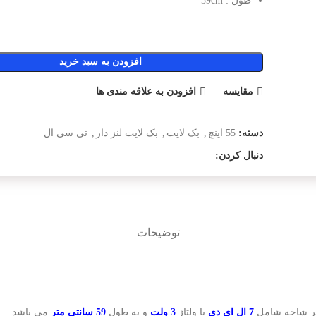
طول : 59cm
افزودن به سبد خرید
مقایسه
افزودن به علاقه مندی ها
دسته:
55 اینچ
,
بک لایت
,
بک لایت لنز دار
,
تی سی ال
دنبال کردن:
توضیحات
ر شاخه شامل
7 ال ای دی
با ولتاژ
3 ولت
و به طول
59 سانتی متر
می باشد.