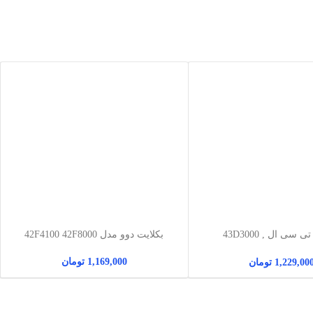
بکلایت تی سی ال 43D3000 ,
بکلایت دوو مدل 42F4100 42F8000
43S6500
1,169,000
تومان
1,229,00
تومان