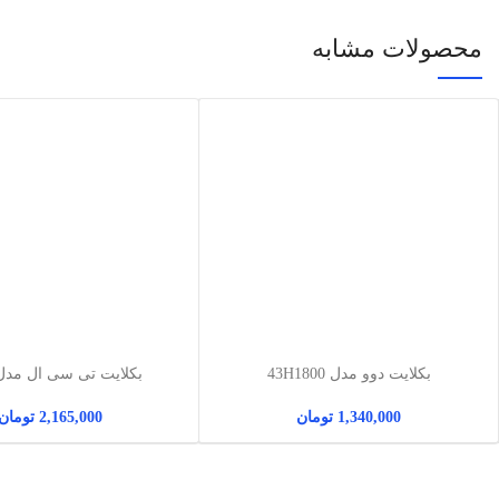
محصولات مشابه
بکلایت دوو مدل 43H1800
بکلایت تی سی ال مدل 3P1
1,340,000
تومان
2,165,000
تومان