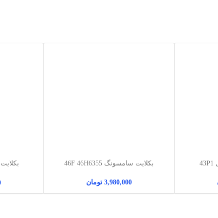
4
بکلایت سامسونگ 46F 46H6355
3,980,000
تومان
0