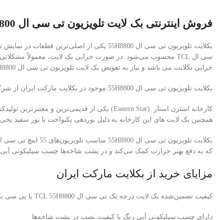
فروش اینترنتی بک لایت تلویزیون تی سی ال 55H8800
سی ال
TCL محسوب می‌شود. در صورت خرابی بک لایت، معمولاً مشکلاتی م
خرابی بکلایت می باشد و نیاز به تعویض بک لایت تلویزیون تی سی ال 55H8800 هستند.
بکلایت تلویزیون تی سی ال 55H8800 موجود در بکلایت مارکت ایران از شرکت معتبر استرن استار (Eastern Star) تأمین می‌شود.
همچنین بک لایت های این کارخانه به دلیل نوردهی یکنواخت با نور سفید یخی
بکلایت
تلویزیون تی سی ال 55H8800
مناسب تلویزیون‌های 55 اینچ
تی سی ال L
که به دفع بهتر حرارت کمک می‌کند و در پشت شاخه‌ها چسب سیلیکونی آبی 
مزایای خرید از بکلایت مارکت ایران
کیفیت تضمین‌شده بک لایت درجه یک تی سی ال TCL 55H8800 با پی سی بی آلومینیومی برند استرن استار
دارای چسب سیلیکونی آبی رنگ با کیفیت نصب در پشت شاخه‌ها