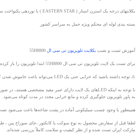
بکلایتهای درجه یک استرن استار ( EASTERN STAR ) با نوردهی یکنواخت سفید یخی، بدون سایه و هاله
بسته بندی لوله ای محکم ویژه حمل به سراسر کشور
آموزش تست و نصب
بکلایت تلویزیون تی سی ال
55H8800
برای تست بک لایت تلویزیون تی سی ال 55H8800 ابتدا تلویزیون را باز کرده و با استفاده از تستر بک لایت، لامپ‌های LED را به‌صورت تکی بررسی نمایید.
⚠️ توجه داشته باشید که خرابی حتی یک LED می‌تواند باعث خاموش شدن کامل بک لایت تلویزیون شود.
به پاور تلویزیون جلوگیری کرده و مانع خرابی مجدد در مدت کوتاه می‌شود.
همینطور با وجود چسب سیلیکونی آماده در پشت شاخه‌ها باعث می‌شود نصب 
لطفا قبل از سفارش محصول به نوع سوکت یا کانکتور ،جای سوراخ پین ، طو
مارکت ایران تست شده و از نظر کیفیت و سلامت کاملاً بررسی شده‌اند.