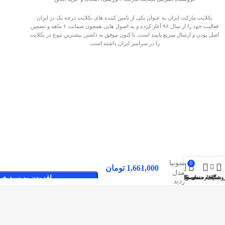
بکلایت مارکت ایران به عنوان یکی از تامین کننده های بکلایت درجه یک در ایران
فعالیت خود را از سال ۹۶ آغاز کرده و به اصول هایی همچون ضمانت ۶ ماهه و تضمین
اصل بودن و ارسال سریع پایبند است. تا کنون موفق به داشتن بیشترین تنوع در بکلایت
را در سراسر ایران داشته است.
بکلایت
سونیا
0
1,661,000
تومان
مدل
وشگاه
سایدبار
علاقه مندی ها
محصول
حساب کاربری من
افزودن به سبد خر
صفحات پربازدید
SU4990
بکلایت مارکت ایران
بک لایت