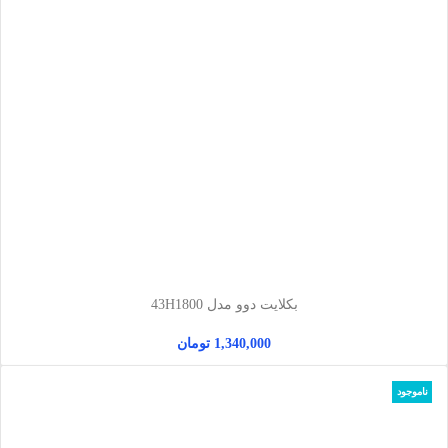
بکلایت دوو مدل 43H1800
1,340,000
تومان
ناموجود