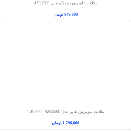
بکلایت تلویزیون مجیک مدل 43D1500
949,000
تومان
بکلایت تلویزیون هایر مدل 42B8400 , 42K5500
1,296,000
تومان