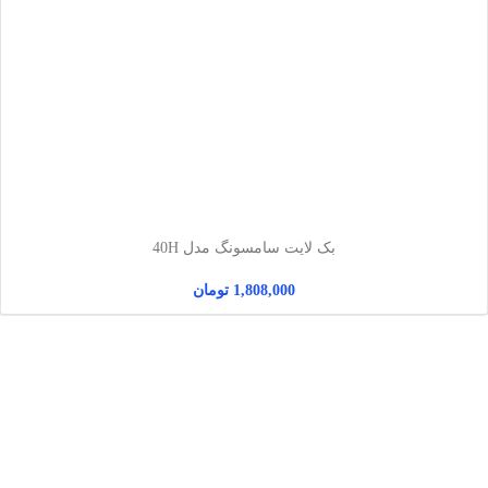
بک لایت سامسونگ مدل 40H
1,808,000
تومان