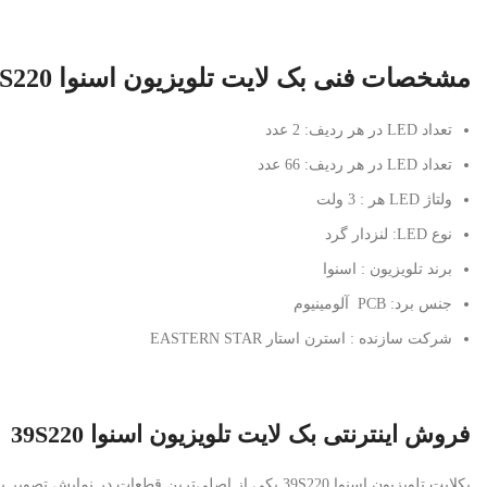
مشخصات فنی بک لایت تلویزیون اسنوا 39S220
تعداد LED در هر ردیف: 2 عدد
تعداد LED در هر ردیف: 66 عدد
ولتاژ LED هر : 3 ولت
نوع LED: لنزدار گرد
برند تلویزیون : اسنوا
جنس برد: PCB آلومینیوم
شرکت سازنده : استرن استار EASTERN STAR
فروش اینترنتی بک لایت تلویزیون اسنوا 39S220
بکلایت تلویزیون اسنوا 39S220 یکی از اصلی‌ترین قطعات در نمایش تصویر با کیفیت، نور یکنواخت (بکلایت های برند استرن استار دارای نور سفید یخی و یکنواخت هستند) و شفاف در تلویزیون‌های 39 اینچ سری 39S220 اسنوا