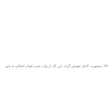
با توجه به اینکه LEDهای بک لایت دارای عمر مفید مشخصی هستند، در صورت مشاهده خرابی یا افت نور، توصیه می‌شود کل بک لایت تلویزیون اسنوا 39S220 به‌صورت کامل تعویض گردد. این کار از وارد شدن فشار اضافی به پاور