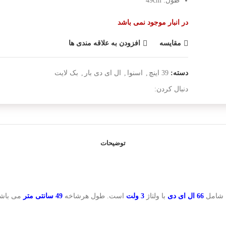
طول: 49cm
در انبار موجود نمی باشد
مقایسه
افزودن به علاقه مندی ها
دسته:
39 اینچ
,
اسنوا
,
ال ای دی بار
,
بک لایت
دنبال کردن:
توضیحات
 شامل
66 ال ای دی
با ولتاژ
3 ولت
است. طول هرشاخه
49 سانتی متر
می باشد