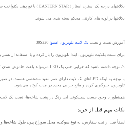
بکلایتهای درجه یک استرن استار ( EASTERN STAR ) با نوردهی یکنواخت سفید یخی، بدون سایه و هاله
بکلایتها در لوله های کارتنی محکم بسته بندی می شوند.
آموزش تست و نصب
بک لایت تلویزیون اسنوا
39S220
برای تست بکلایت تلویزیون، ابتدا تلویزیون را باز کرده و با استفاده از تستر بک لایت، لامپ‌های LED را ب
⚠️ توجه داشته باشید که خرابی حتی یک LED می‌تواند باعث خاموش شدن کامل بک لایت تلویزیون شود.
تلویزیون جلوگیری کرده و مانع خرابی مجدد در مدت کوتاه می‌شود.
همینطور با وجود چسب سیلیکونی آبی رنگ در پشت شاخه‌ها، نصب بک لایت سر
نکات مهم قبل از خرید
لطفاً قبل از ثبت سفارش، به
نوع سوکت، محل سوراخ پین، طول شاخه‌ها و تعدا