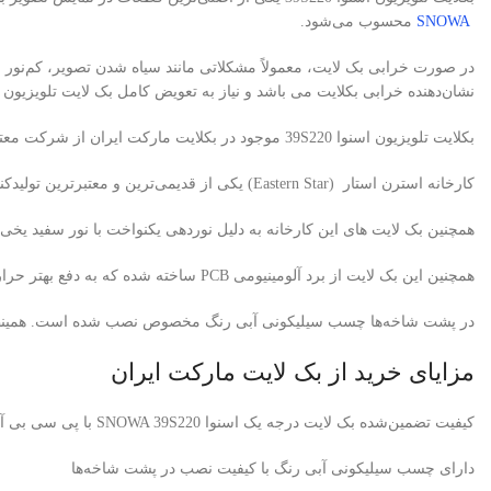
SNOWA
محسوب می‌شود.
در صورت خرابی بک لایت، معمولاً مشکلاتی مانند سیاه شدن تصویر، کم‌نور 
نشان‌دهنده خرابی بکلایت می باشد و نیاز به تعویض کامل بک لایت تلویزیون
بکلایت تلویزیون اسنوا 39S220 موجود در بکلایت مارکت ایران از شرکت معتبر استرن استار (Eastern Star) تأمین می‌شود.
کارخانه استرن استار (Eastern Star) یکی از قدیمی‌ترین و معتبرترین تولیدکنندگان بک لایت تلویزیون در کشور چین است. که از مواد اولیه با کیفیت ، برد PCB آلومینیوم ضخامت بالا و لنزهای کره ای (Korean Lens) استفاده می کند.
همچنین بک لایت های این کارخانه به دلیل نوردهی یکنواخت با نور سفید یخی
همچنین این بک لایت از برد آلومینیومی PCB ساخته شده که به دفع بهتر حرارت کمک می‌کند.
در پشت شاخه‌ها چسب سیلیکونی آبی رنگ مخصوص نصب شده است. همینطور با 
مزایای خرید از بک لایت مارکت ایران
کیفیت تضمین‌شده بک لایت درجه یک اسنوا SNOWA 39S220 با پی سی بی آلومینیومی برند استرن استار
دارای چسب سیلیکونی آبی رنگ با کیفیت نصب در پشت شاخه‌ها