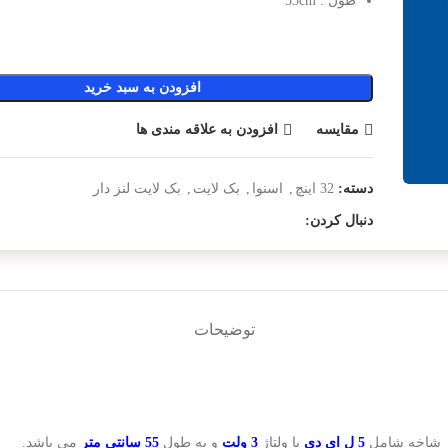
طول : 55cm
افزودن به سبد خرید
مقایسه
افزودن به علاقه مندی ها
دسته:
32 اینچ
,
اسنوا
,
بک لایت
,
بک لایت لنز دار
دنبال کردن:
توضیحات
ر شاخه شامل
5 ل ای دی
با ولتاژ
3 ولت
و به طول
55 سانتی متر
می باشد.