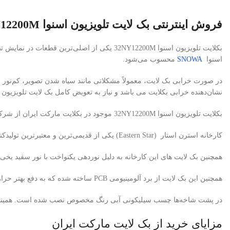
فروش اینترنتی بک لایت تلویزیون اسنوا 32NY12200M
اسنوا
SNOWA
محسوب می‌شود.
در صورت خرابی بک لایت، معمولاً مشکلاتی مانند سیاه شدن تصویر، کم‌نور 
نشان‌دهنده خرابی بکلایت می باشد و نیاز به تعویض کامل بک لایت تلویزیون
بکلایت تلویزیون اسنوا 32NY12200M موجود در بکلایت مارکت ایران از شرکت معتبر استرن استار (Eastern Star) تأمین می‌شود.
کارخانه استرن استار (Eastern Star) یکی از قدیمی‌ترین و معتبرترین تولیدکنندگان بک لایت تلویزیون در کشور چین است. که از مواد اولیه با کیفیت ، برد PCB آلومینیوم ضخامت بالا و لنزهای کره ای (Korean Lens) استفاده می کند.
همچنین بک لایت های این کارخانه به دلیل نوردهی یکنواخت با نور سفید یخی
همچنین این بک لایت از برد آلومینیومی PCB ساخته شده که به دفع بهتر حرارت کمک می‌کند.
در پشت شاخه‌ها چسب سیلیکونی آبی رنگ مخصوص نصب شده است. همینطور با 
مزایای خرید از بک لایت مارکت ایران