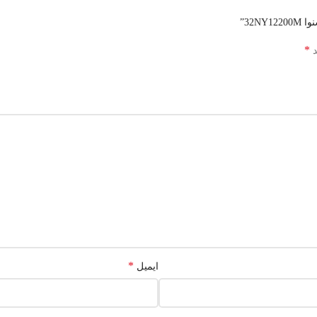
32N”
*
د
*
ایمیل