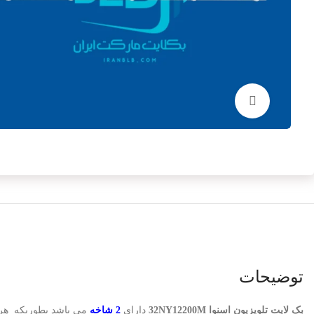
برای بزرگنمایی کلیک کنید
توضیحات
بک لایت تلویزیون اسنوا 32NY12200M
دارای
2 شاخه
می باشد بطوریکه ه