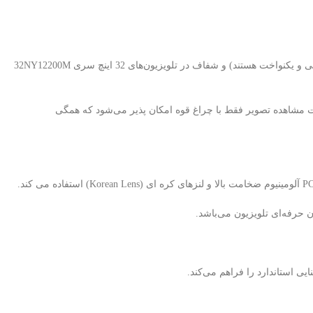
بکلایت تلویزیون اسنوا 32NY12200M یکی از اصلی‌ترین قطعات در نمایش تصویر با کیفیت، نور یکنواخت (بکلایت های برند استرن استار دارای نور سفید یخی و یکنواخت هستند) و شفاف در تلویزیون‌های 32 اینچ سری 32NY12200M
رت مشاهده تصویر فقط با چراغ قوه امکان پذیر می‌شود که همگی
 حرفه‌ای تلویزیون می‌باشد.
 استاندارد را فراهم می‌کند.