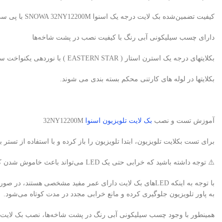
کیفیت تضمین‌شده بک لایت درجه یک اسنوا SNOWA 32NY12200M با پی سی بی آلومینیومی برند استرن استار
دارای چسب سیلیکونی آبی رنگ با کیفیت نصب در پشت شاخه‌ها
بکلایتهای درجه یک استرن استار ( EASTERN STAR ) با نوردهی یکنواخت سفید یخی، بدون سایه و هاله
بکلایتها در لوله های کارتنی محکم بسته بندی می شوند.
آموزش تست و نصب
بک لایت تلویزیون اسنوا
32NY12200M
برای تست بکلایت تلویزیون، ابتدا تلویزیون را باز کرده و با استفاده از تستر بک لایت، لامپ‌های LED را ب
⚠️ توجه داشته باشید که خرابی حتی یک LED می‌تواند باعث خاموش شدن کامل بک لایت تلویزیون شود.
به پاور تلویزیون جلوگیری کرده و مانع خرابی مجدد در مدت کوتاه می‌شود.
همینطور با وجود چسب سیلیکونی آبی رنگ در پشت شاخه‌ها، نصب بک لایت سر