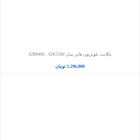
بکلایت تلویزیون هایر مدل 42B8400 , 42K5500
1,296,000
تومان