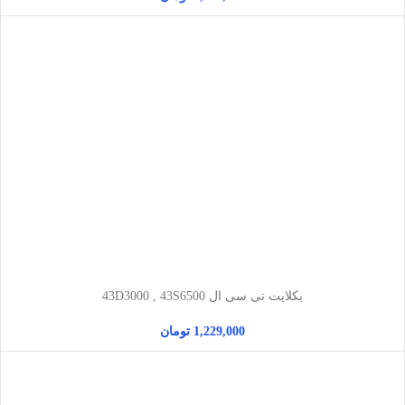
بکلایت تی سی ال 43D3000 , 43S6500
1,229,000
تومان