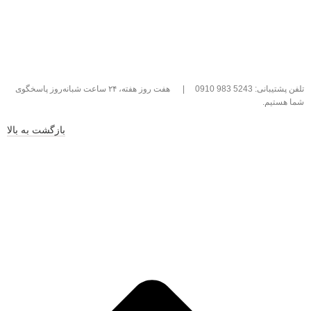
تلفن پشتیبانی: 5243 983 0910
|
هفت روز هفته، ۲۴ ساعت شبانه‌روز پاسخگوی
شما هستیم.
بازگشت به بالا