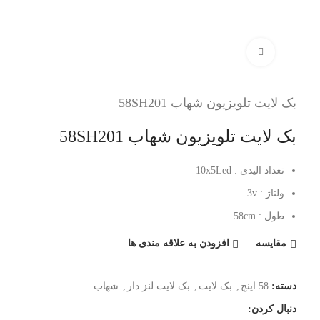
برای بزرگنمایی کلیک کنید
بک لایت تلویزیون شهاب 58SH201
بک لایت تلویزیون شهاب 58SH201
تعداد الیدی : 10x5Led
ولتاژ : 3v
طول : 58cm
مقایسه
افزودن به علاقه مندی ها
دسته:
58 اینچ
,
بک لایت
,
بک لایت لنز دار
,
شهاب
دنبال کردن: