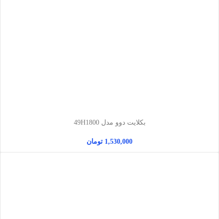
بکلایت دوو مدل 49H1800
1,530,000
تومان