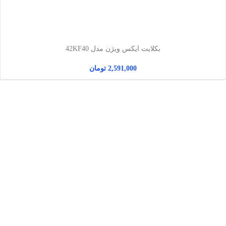
بکلایت ایکس ویژن مدل 42KF40
2,591,000
تومان