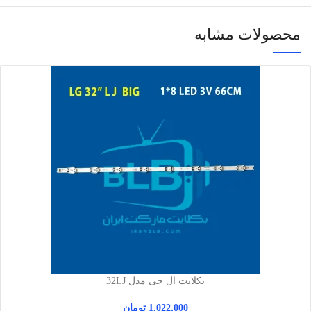
محصولات مشابه
بکلایت ال جی مدل 32LJ
1,022,000
تومان