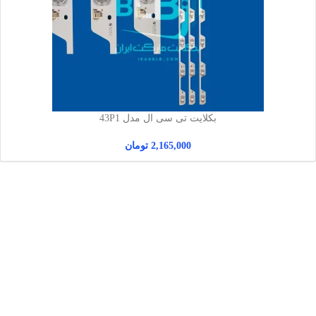
بکلایت تی سی ال مدل 43P1
2,165,000
تومان