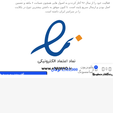
فعالیت خود را از سال ۹۶ آغاز کرده و به اصول هایی همچون ضمانت ۶ ماهه و تضمین
اصل بودن و ارسال سریع پایبند است. تا کنون موفق به داشتن بیشترین تنوع در بکلایت
را در سراسر ایران داشته است.
بک لایت
تلویزیون
0
2,522,000
تومان
سامسونگ
وشگاه
سایدبار
علاقه مندی ها
محصول
حساب کاربری من
افزودن به سبد خ
65NU
صفحات پربازدید
بکلایت مارکت ایران
بک لایت
تماس با بکلایت مارکت