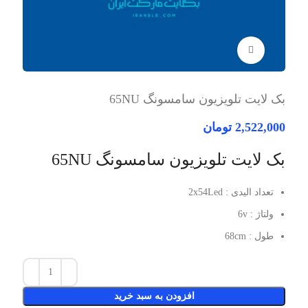
برای بزرگنمایی کلیک کنید
بک لایت تلویزیون سامسونگ 65NU
2,522,000
تومان
بک لایت تلویزیون سامسونگ 65NU
تعداد الیدی : 2x54Led
ولتاژ : 6v
طول : 68cm
افزودن به سبد خرید