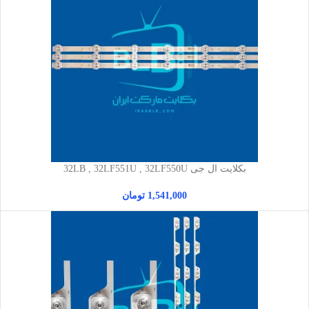
بکلایت ال جی 32LB , 32LF551U , 32LF550U
1,541,000
تومان