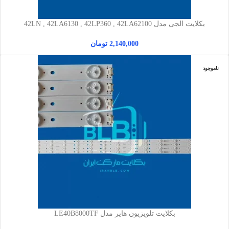
بکلایت الجی مدل 42LN , 42LA6130 , 42LP360 , 42LA62100
2,140,000
تومان
ناموجود
بکلایت تلویزیون هایر مدل LE40B8000TF