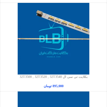
بکلایت تی سی ال 32T3500 , 32T3520 , 32T3540
895,000
تومان