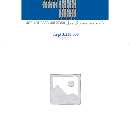
بکلایت سامسونگ مدل 40F 40H6355 40H6360
3,230,000
تومان