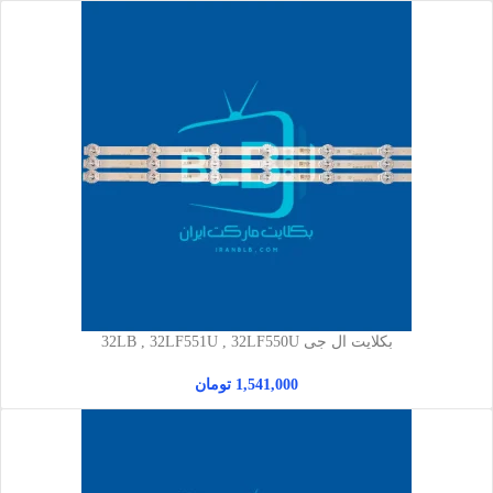
بکلایت ال جی 32LB , 32LF551U , 32LF550U
1,541,000
تومان