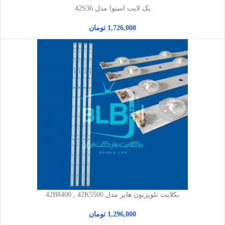
بک لایت اسنوا مدل 42S36
1,726,000
تومان
بکلایت تلویزیون هایر مدل 42B8400 , 42K5500
1,296,000
تومان