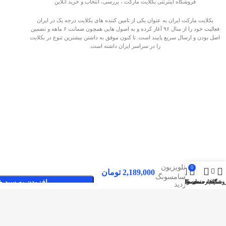
فروشگاه اینترنتی بکلایت مارکت ، بررسی، انتخاب و خرید آنلاین
بکلایت مارکت ایران به عنوان یکی از تامین کننده های بکلایت درجه یک در ایران
فعالیت خود را از سال ۹۶ آغاز کرده و به اصول هایی همچون ضمانت ۶ ماهه و تضمین
اصل بودن و ارسال سریع پایبند است. تا کنون موفق به داشتن بیشترین تنوع در بکلایت
را در سراسر ایران داشته است.
بک لایت
تلویزیون
0
2,189,000
تومان
سامسونگ
وشگاه
سایدبار
علاقه مندی ها
محصول
حساب کاربری من
افزودن به سبد خ
صفحات پربازدید
43TU7000
بکلایت مارکت ایران
بک لایت