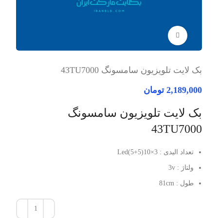
برای بزرگنمایی کلیک کنید
بک لایت تلویزیون سامسونگ 43TU7000
2,189,000
تومان
بک لایت تلویزیون سامسونگ
43TU7000
تعداد الیدی : 3×10(5+5)Led
ولتاژ : 3v
طول : 81cm