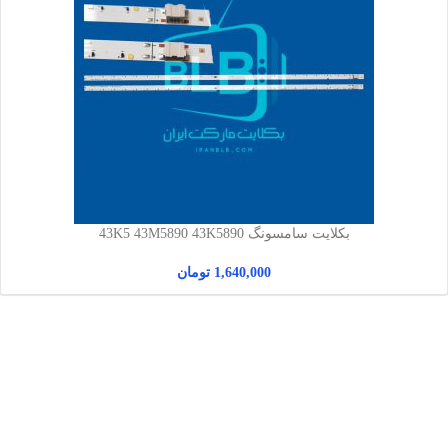
بکلایت سامسونگ 43K5 43M5890 43K5890
1,640,000
تومان