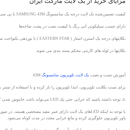
مزایای خرید از بک لایت مارکت ایران
کیفیت تضمین‌شده بک لایت درجه یک سامسونگ SAMSUNG 43M با پی سی بی آلومینیومی برند استرن استار
دارای چسب سیلیکونی آبی رنگ با کیفیت نصب در پشت شاخه‌ها
بکلایتهای درجه یک استرن استار ( EASTERN STAR ) با نوردهی یکنواخت سفید یخی، بدون سایه و هاله
بکلایتها در لوله های کارتنی محکم بسته بندی می شوند.
آموزش تست و نصب
بک لایت تلویزیون سامسونگ
43M
برای تست بکلایت تلویزیون، ابتدا تلویزیون را باز کرده و با استفاده از تستر بک لایت، لامپ‌های LED را ب
⚠️ توجه داشته باشید که خرابی حتی یک LED می‌تواند باعث خاموش شدن کامل بک لایت تلویزیون شود.
پاور تلویزیون جلوگیری کرده و مانع خرابی مجدد در مدت کوتاه می‌شود.