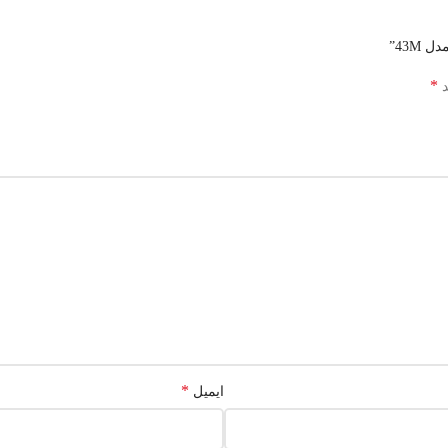
43M”
*
د
*
ایمیل