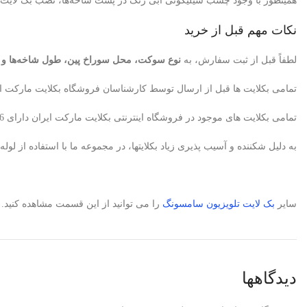
همینطور با وجود چسب سیلیکونی آبی رنگ در پشت شاخه‌ها، نصب بک لایت سر
نکات مهم قبل از خرید
لطفاً قبل از ثبت سفارش، به
نوع سوکت، محل سوراخ پین، طول شاخه‌ها و تعدا
تمامی بکلایت ها قبل از ارسال توسط کارشناسان فروشگاه بکلایت مارکت ای
تمامی بکلایت های موجود در فروشگاه اینترنتی بکلایت مارکت ایران دارای 6ماه ضمانت می باشد. البته در صورتیکه متخصص تعمیرکار تلویزیون باشید، بکلایت معیوب پس از تایید کارشناسان ما تعویض میگردد.
به دلیل شکننده و آسیب پذیری زیاد بکلایتها، در مجموعه ما با استفاده از 
سایر
بک لایت
تلویزیون سامسونگ
را می توانید از این قسمت مشاهده کنید.
دیدگاهها