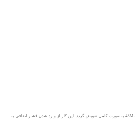
با توجه به اینکه LEDهای بک لایت دارای عمر مفید مشخصی هستند، در صورت مشاهده خرابی یا افت نور، توصیه می‌شود کل بک لایت تلویزیون سامسونگ 43M به‌صورت کامل تعویض گردد. این کار از وارد شدن فشار اضافی به