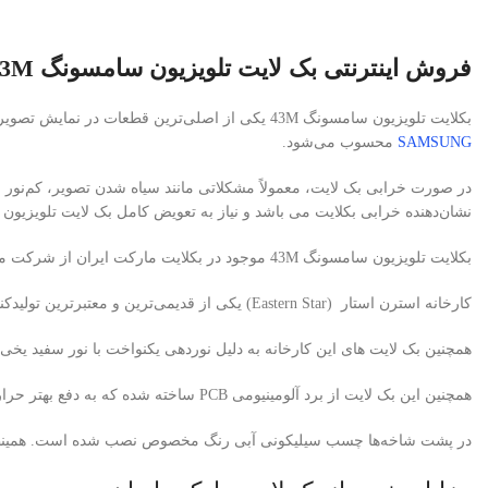
فروش اینترنتی بک لایت تلویزیون سامسونگ 43M
بکلایت تلویزیون سامسونگ 43M یکی از اصلی‌ترین قطعات در نمایش تصویر با کیفیت، نور یکنواخت (بکلایت های برند استرن استار دارای نور سفید یخی و یکنواخت هستند) و شفاف در تلویزیون‌های 43 اینچ سری 43M سامسونگ
SAMSUNG
محسوب می‌شود.
در صورت خرابی بک لایت، معمولاً مشکلاتی مانند سیاه شدن تصویر، کم‌نور 
نشان‌دهنده خرابی بکلایت می باشد و نیاز به تعویض کامل بک لایت تلویزیون
بکلایت تلویزیون سامسونگ 43M موجود در بکلایت مارکت ایران از شرکت معتبر استرن استار (Eastern Star) تأمین می‌شود.
کارخانه استرن استار (Eastern Star) یکی از قدیمی‌ترین و معتبرترین تولیدکنندگان بک لایت تلویزیون در کشور چین است. که از مواد اولیه با کیفیت ، برد PCB آلومینیوم ضخامت بالا و لنزهای کره ای (Korean Lens) استفاده می کند.
همچنین بک لایت های این کارخانه به دلیل نوردهی یکنواخت با نور سفید یخی
همچنین این بک لایت از برد آلومینیومی PCB ساخته شده که به دفع بهتر حرارت کمک می‌کند.
در پشت شاخه‌ها چسب سیلیکونی آبی رنگ مخصوص نصب شده است. همینطور با 