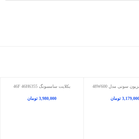
یون سونی مدل 48W600
بکلایت سامسونگ 46F 46H6355
3,179,00
تومان
3,980,000
تومان