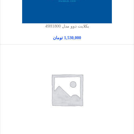
بکلایت دوو مدل 49H1800
1,530,000
تومان