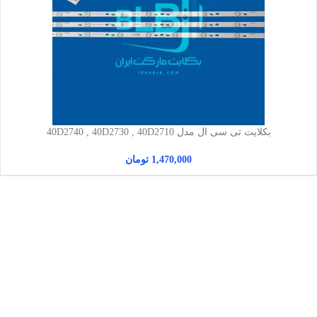
بکلایت تی سی ال مدل 40D2740 , 40D2730 , 40D2710
1,470,000
تومان