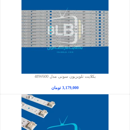
بکلایت تلویزیون سونی مدل 48W600
3,179,000
تومان