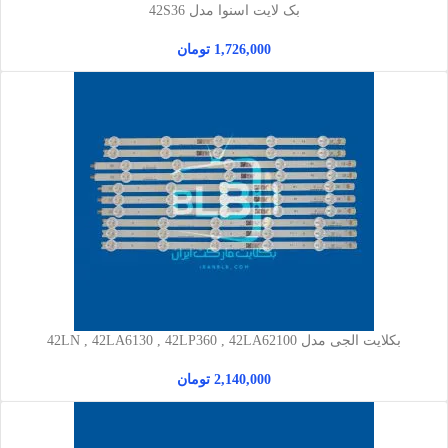
بک لایت اسنوا مدل 42S36
1,726,000
تومان
بکلایت الجی مدل 42LN , 42LA6130 , 42LP360 , 42LA62100
2,140,000
تومان