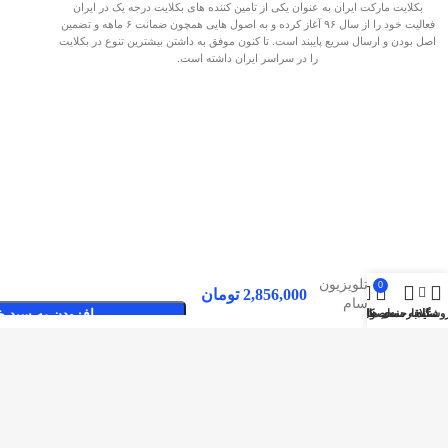
بکلایت مارکت ایران به عنوان یکی از تامین کننده های بکلایت درجه یک در ایران
فعالیت خود را از سال ۹۶ آغاز کرده و به اصول هایی همچون ضمانت ۶ ماهه و تضمین
اصل بودن و ارسال سریع پایبند است. تا کنون موفق به داشتن بیشترین تنوع در بکلایت
را در سراسر ایران داشته است.
بک لایت
تلویزیون
0
2,856,000
تومان
سام
وشگاه
سایدبار
علاقه مندی ها
محصول
حساب کاربری من
افزودن به سبد خ
55TU6500
صفحات پربازدید
بکلایت مارکت ایران
بک لایت
تماس با بکلایت مارکت