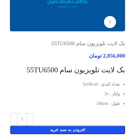
برای بزرگنمایی کلیک کنید
بک لایت تلویزیون سام 55TU6500
2,856,000
تومان
بک لایت تلویزیون سام 55TU6500
تعداد الیدی : 5x10Led
ولتاژ : 3v
طول : 106cm
افزودن به سبد خرید