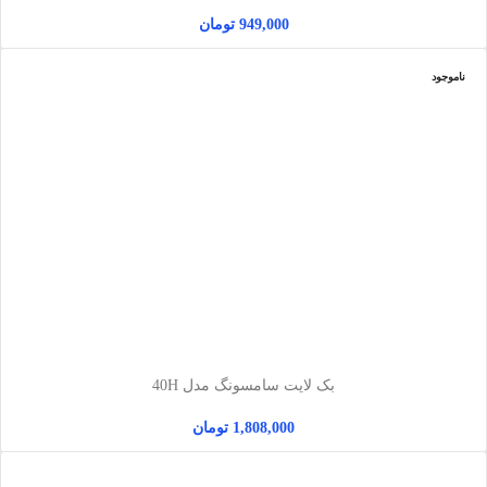
949,000
تومان
ناموجود
بک لایت سامسونگ مدل 40H
1,808,000
تومان