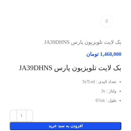
برای بزرگنمایی کلیک کنید
بک لایت تلویزیون پارس JA39DHNS
1,468,000
تومان
بک لایت تلویزیون پارس JA39DHNS
تعداد الیدی : 3x7Led
ولتاژ : 3v
طول : 67cm
افزودن به سبد خرید