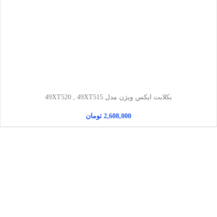
بکلایت ایکس ویژن مدل 49XT520 , 49XT515
2,608,000
تومان