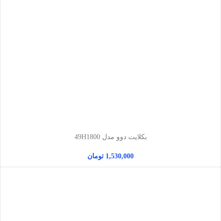
بکلایت دوو مدل 49H1800
1,530,000
تومان