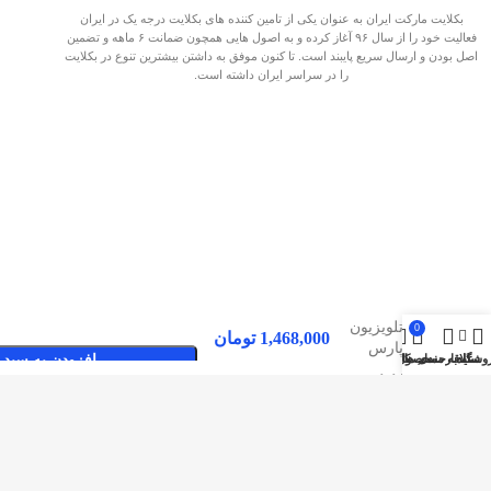
بکلایت مارکت ایران به عنوان یکی از تامین کننده های بکلایت درجه یک در ایران
فعالیت خود را از سال ۹۶ آغاز کرده و به اصول هایی همچون ضمانت ۶ ماهه و تضمین
اصل بودن و ارسال سریع پایبند است. تا کنون موفق به داشتن بیشترین تنوع در بکلایت
را در سراسر ایران داشته است.
بک لایت
تلویزیون
0
1,468,000
تومان
پارس
وشگاه
سایدبار
علاقه مندی ها
محصول
حساب کاربری من
افزودن به سبد 
JA39DHNS
صفحات پربازدید
بکلایت مارکت ایران
بک لایت
تماس با بکلایت مارکت