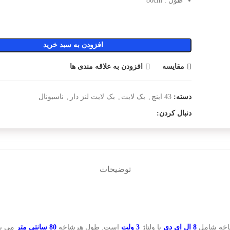
طول : 80cm
افزودن به سبد خرید
مقایسه
افزودن به علاقه مندی ها
دسته:
43 اینچ
,
بک لایت
,
بک لایت لنز دار
,
ناسیونال
دنبال کردن:
توضیحات
اخه شامل
8 ال ای دی
با ولتاژ
3 ولت
است. طول هرشاخه
80 سانتی متر
می با