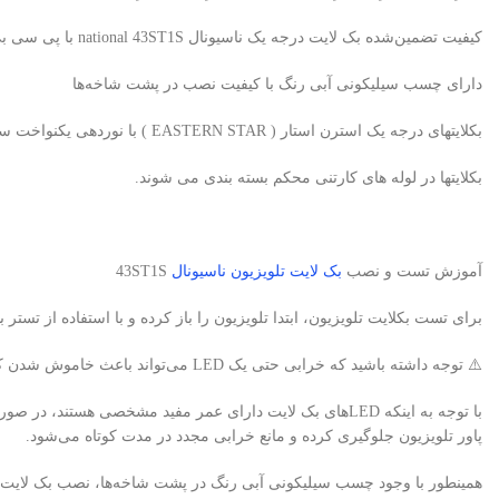
کیفیت تضمین‌شده بک لایت درجه یک ناسیونال national 43ST1S با پی سی بی آلومینیومی برند استرن استار
دارای چسب سیلیکونی آبی رنگ با کیفیت نصب در پشت شاخه‌ها
بکلایتهای درجه یک استرن استار ( EASTERN STAR ) با نوردهی یکنواخت سفید یخی، بدون سایه و هاله
بکلایتها در لوله های کارتنی محکم بسته بندی می شوند.
آموزش تست و نصب
بک لایت تلویزیون ناسیونال
43ST1S
برای تست بکلایت تلویزیون، ابتدا تلویزیون را باز کرده و با استفاده از تستر بک لایت، لامپ‌های LED را ب
⚠️ توجه داشته باشید که خرابی حتی یک LED می‌تواند باعث خاموش شدن کامل بک لایت تلویزیون شود.
پاور تلویزیون جلوگیری کرده و مانع خرابی مجدد در مدت کوتاه می‌شود.
همینطور با وجود چسب سیلیکونی آبی رنگ در پشت شاخه‌ها، نصب بک لایت سر