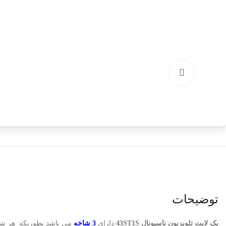
برای بزرگنمایی کلیک کنید
توضیحات
بک لایت تلویزیون ناسیونال 43ST1S
دارای
3 شاخه
می باشد بطوریکه هر ش