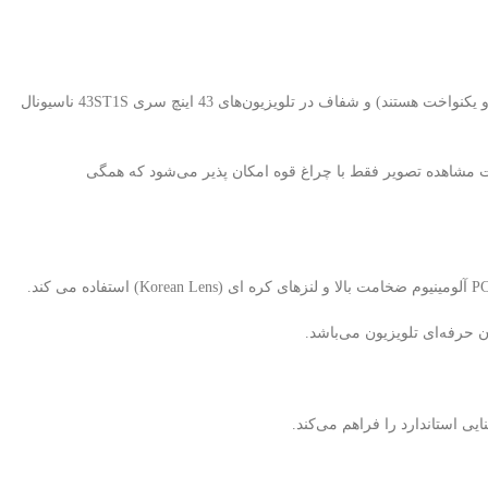
بکلایت تلویزیون ناسیونال 43ST1S یکی از اصلی‌ترین قطعات در نمایش تصویر با کیفیت، نور یکنواخت (بکلایت های برند استرن استار دارای نور سفید یخی و یکنواخت هستند) و شفاف در تلویزیون‌های 43 اینچ سری 43ST1S ناسیونال
رت مشاهده تصویر فقط با چراغ قوه امکان پذیر می‌شود که همگی
 حرفه‌ای تلویزیون می‌باشد.
 استاندارد را فراهم می‌کند.