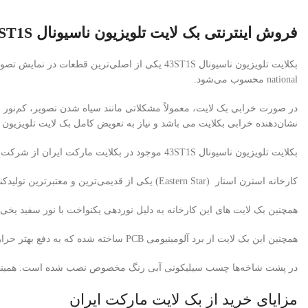
فروش اینترنتی بک لایت تلویزیون ناسیونال 43ST1S
national
محسوب می‌شود.
در صورت خرابی بک لایت، معمولاً مشکلاتی مانند سیاه شدن تصویر، کم‌نور 
نشان‌دهنده خرابی بکلایت می باشد و نیاز به تعویض کامل بک لایت تلویزیون ناسیونال T1S
بکلایت تلویزیون ناسیونال 43ST1S موجود در بکلایت مارکت ایران از شرکت معتبر استرن استار (Eastern Star) تأمین می‌شود.
کارخانه استرن استار (Eastern Star) یکی از قدیمی‌ترین و معتبرترین تولیدکنندگان بک لایت تلویزیون در کشور چین است. که از مواد اولیه با کیفیت ، برد PCB آلومینیوم ضخامت بالا و لنزهای کره ای (Korean Lens) استفاده می کند.
همچنین بک لایت های این کارخانه به دلیل نوردهی یکنواخت با نور سفید یخی
همچنین این بک لایت از برد آلومینیومی PCB ساخته شده که به دفع بهتر حرارت کمک می‌کند.
در پشت شاخه‌ها چسب سیلیکونی آبی رنگ مخصوص نصب شده است. همینطور با 
مزایای خرید از بک لایت مارکت ایران