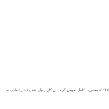
با توجه به اینکه LEDهای بک لایت دارای عمر مفید مشخصی هستند، در صورت مشاهده خرابی یا افت نور، توصیه می‌شود کل بک لایت تلویزیون ناسیونال 43ST1S به‌صورت کامل تعویض گردد. این کار از وارد شدن فشار اضافی به