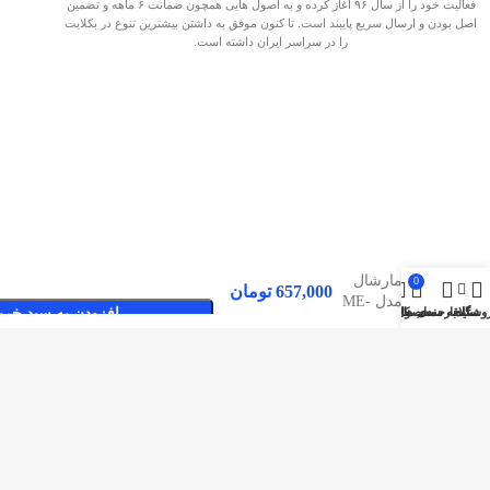
فعالیت خود را از سال ۹۶ آغاز کرده و به اصول هایی همچون ضمانت ۶ ماهه و تضمین
اصل بودن و ارسال سریع پایبند است. تا کنون موفق به داشتن بیشترین تنوع در بکلایت
را در سراسر ایران داشته است.
بکلایت
مارشال
0
657,000
تومان
مدل ME-
وشگاه
سایدبار
علاقه مندی ها
محصول
حساب کاربری من
افزودن به سبد خری
4022
صفحات پربازدید
بکلایت مارکت ایران
بک لایت
تماس با بکلایت مارکت