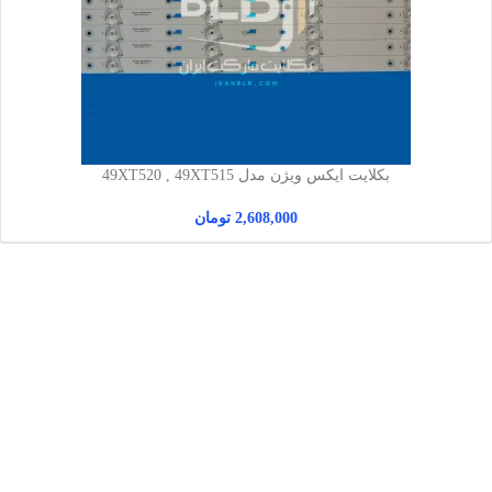
بکلایت ایکس ویژن مدل 49XT520 , 49XT515
2,608,000
تومان