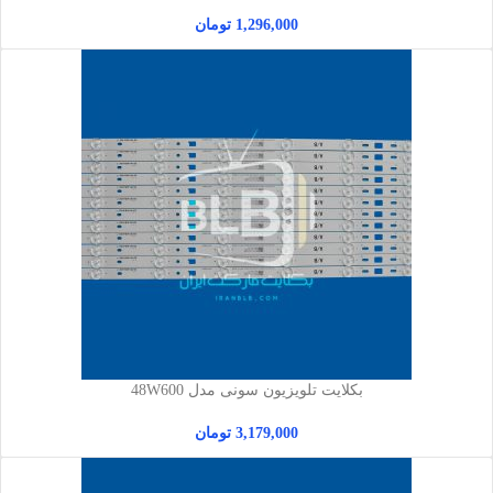
1,296,000
تومان
بکلایت تلویزیون سونی مدل 48W600
3,179,000
تومان