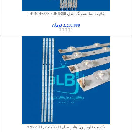
بکلایت سامسونگ مدل 40F 40H6355 40H6360
3,230,000
تومان
بکلایت تلویزیون هایر مدل 42B8400 , 42K5500