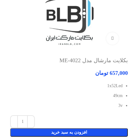
برای بزرگنمایی کلیک کنید
بکلایت مارشال مدل ME-4022
657,000
تومان
1x52Led
49cm
3v
افزودن به سبد خرید