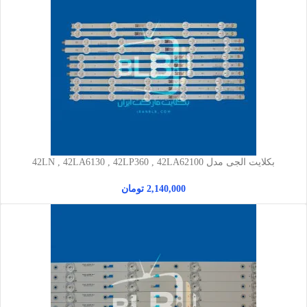
بکلایت الجی مدل 42LN , 42LA6130 , 42LP360 , 42LA62100
2,140,000
تومان