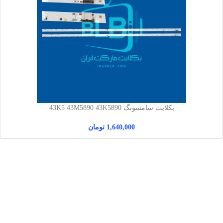
بکلایت سامسونگ 43K5 43M5890 43K5890
1,640,000
تومان