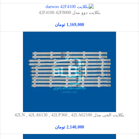
بکلایت دوو مدل 42F4100 42F8000
1,169,000
تومان
بکلایت الجی مدل 42LN , 42LA6130 , 42LP360 , 42LA62100
2,140,000
تومان