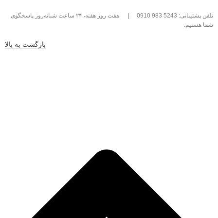
تلفن پشتیبانی: 5243 983 0910
|
هفت روز هفته، ۲۴ ساعت شبانه‌روز پاسخگوی
شما هستیم.
بازگشت به بالا