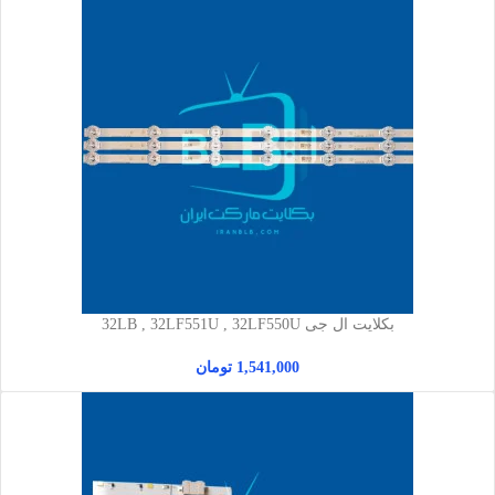
بکلایت ال جی 32LB , 32LF551U , 32LF550U
1,541,000
تومان