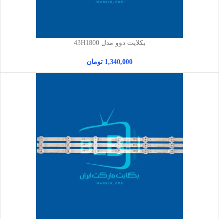
بکلایت دوو مدل 43H1800
1,340,000
تومان