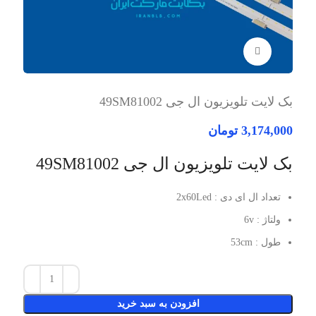
برای بزرگنمایی کلیک کنید
بک لایت تلویزیون ال جی 49SM81002
3,174,000
تومان
بک لایت تلویزیون ال جی 49SM81002
تعداد ال ای دی : 2x60Led
ولتاژ : 6v
طول : 53cm
افزودن به سبد خرید