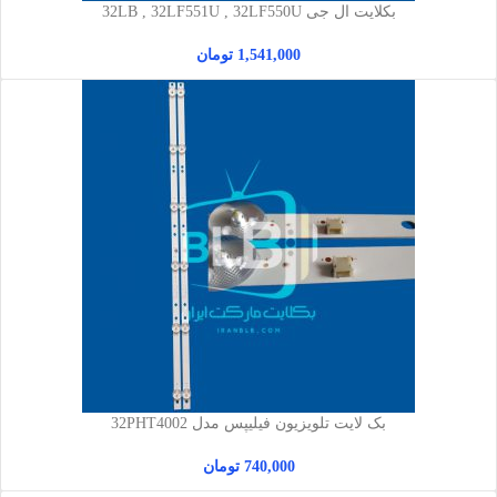
بکلایت ال جی 32LB , 32LF551U , 32LF550U
1,541,000
تومان
بک لایت تلویزیون فیلیپس مدل 32PHT4002
740,000
تومان