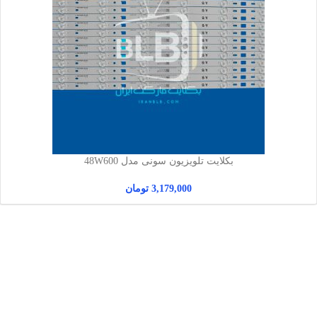
بکلایت تلویزیون سونی مدل 48W600
3,179,000
تومان