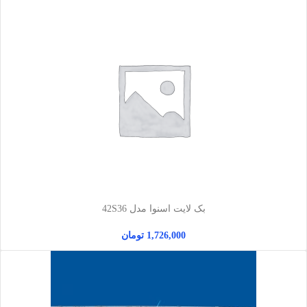
بک لایت اسنوا مدل 42S36
1,726,000
تومان