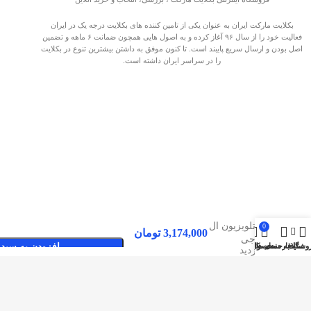
بکلایت مارکت ایران به عنوان یکی از تامین کننده های بکلایت درجه یک در ایران
فعالیت خود را از سال ۹۶ آغاز کرده و به اصول هایی همچون ضمانت ۶ ماهه و تضمین
اصل بودن و ارسال سریع پایبند است. تا کنون موفق به داشتن بیشترین تنوع در بکلایت
را در سراسر ایران داشته است.
بک لایت
تلویزیون ال
0
3,174,000
تومان
جی
وشگاه
سایدبار
علاقه مندی ها
محصول
حساب کاربری من
افزودن به سبد 
صفحات پربازدید
49SM81002
بکلایت مارکت ایران
بک لایت