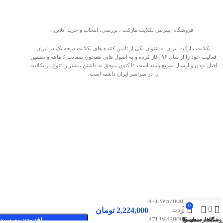
فروشگاه اینترنتی بکلایت مارکت ، بررسی، انتخاب و خرید آنلاین
بکلایت مارکت ایران به عنوان یکی از تامین کننده های بکلایت درجه یک در ایران
فعالیت خود را از سال ۹۶ آغاز کرده و به اصول هایی همچون ضمانت ۶ ماهه و تضمین
اصل بودن و ارسال سریع پایبند است. تا کنون موفق به داشتن بیشترین تنوع در بکلایت
را در سراسر ایران داشته است.
بکلایت ال
جی مدل
47LW57000
0
2,224,000
تومان
صفحات پربازدید
,
47LW45000
وشگاه
سایدبار
علاقه مندی ها
محصول
حساب کاربری من
افزودن به سبد 