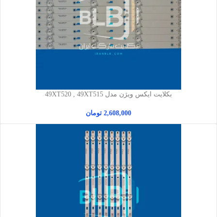
بکلایت ایکس ویژن مدل 49XT520 , 49XT515
2,608,000
تومان