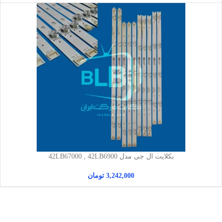
بکلایت ال جی مدل 42LB67000 , 42LB6900
3,242,000
تومان