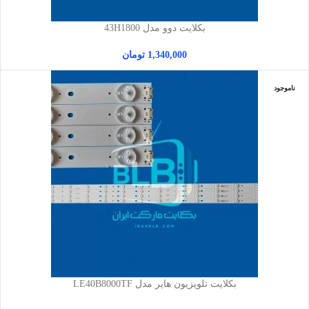
بکلایت دوو مدل 43H1800
1,340,000
تومان
ناموجود
بکلایت تلویزیون هایر مدل LE40B8000TF