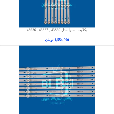
بکلایت اسنوا مدل 43S36 , 43S37 , 43S39
1,554,000
تومان