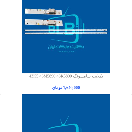
بکلایت سامسونگ 43K5 43M5890 43K5890
1,640,000
تومان