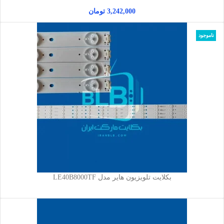
3,242,000
تومان
ناموجود
بکلایت تلویزیون هایر مدل LE40B8000TF