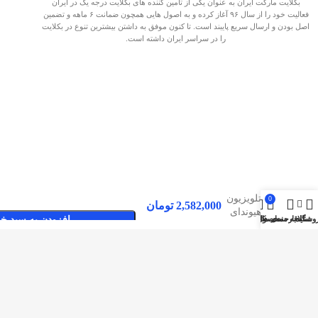
بکلایت مارکت ایران به عنوان یکی از تامین کننده های بکلایت درجه یک در ایران
فعالیت خود را از سال ۹۶ آغاز کرده و به اصول هایی همچون ضمانت ۶ ماهه و تضمین
اصل بودن و ارسال سریع پایبند است. تا کنون موفق به داشتن بیشترین تنوع در بکلایت
را در سراسر ایران داشته است.
بک لایت
تلویزیون
0
2,582,000
تومان
هیوندای
وشگاه
سایدبار
علاقه مندی ها
محصول
حساب کاربری من
افزودن به سبد خر
50SW686
صفحات پربازدید
بکلایت مارکت ایران
بک لایت
تماس با بکلایت مارکت