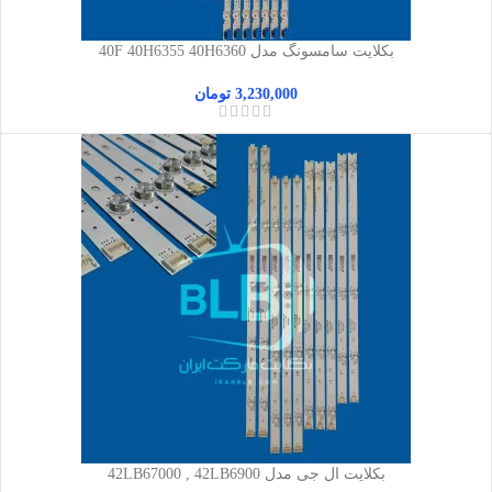
بکلایت سامسونگ مدل 40F 40H6355 40H6360
3,230,000
تومان
بکلایت ال جی مدل 42LB67000 , 42LB6900