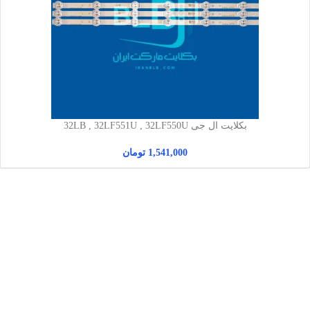
بکلایت ال جی 32LB , 32LF551U , 32LF550U
1,541,000
تومان