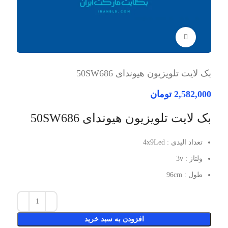
برای بزرگنمایی کلیک کنید
بک لایت تلویزیون هیوندای 50SW686
2,582,000
تومان
بک لایت تلویزیون هیوندای 50SW686
تعداد الیدی : 4x9Led
ولتاژ : 3v
طول : 96cm
افزودن به سبد خرید