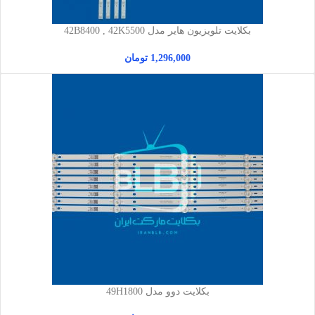
بکلایت تلویزیون هایر مدل 42B8400 , 42K5500
1,296,000
تومان
بکلایت دوو مدل 49H1800