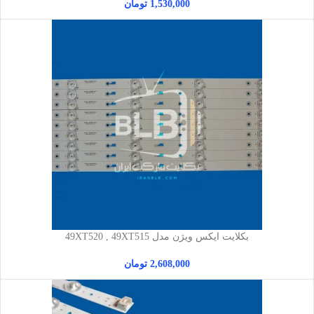
1,530,000
تومان
بکلایت ایکس ویژن مدل 49XT520 , 49XT515
2,608,000
تومان