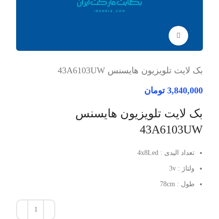
برای بزرگنمایی کلیک کنید
بک لایت تلویزیون هایسنس 43A6103UW
3,840,000
تومان
بک لایت تلویزیون هایسنس
43A6103UW
تعداد الیدی : 4x8Led
ولتاژ : 3v
طول : 78cm