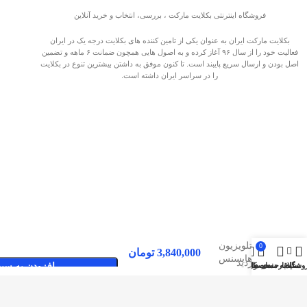
فروشگاه اینترنتی بکلایت مارکت ، بررسی، انتخاب و خرید آنلاین
بکلایت مارکت ایران به عنوان یکی از تامین کننده های بکلایت درجه یک در ایران
فعالیت خود را از سال ۹۶ آغاز کرده و به اصول هایی همچون ضمانت ۶ ماهه و تضمین
اصل بودن و ارسال سریع پایبند است. تا کنون موفق به داشتن بیشترین تنوع در بکلایت
را در سراسر ایران داشته است.
بک لایت
تلویزیون
0
3,840,000
تومان
هایسنس
صفحات پربازدید
وشگاه
سایدبار
علاقه مندی ها
محصول
حساب کاربری من
افزودن به سبد
43A6103UW
بکلایت مارکت ایران