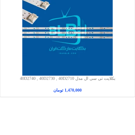
بکلایت تی سی ال مدل 40D2740 , 40D2730 , 40D2710
1,470,000
تومان