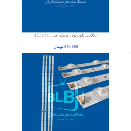
بکلایت تلویزیون مجیک مدل 43D1500
949,000
تومان