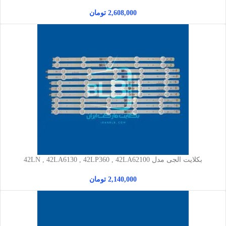
2,608,000
تومان
بکلایت الجی مدل 42LN , 42LA6130 , 42LP360 , 42LA62100
2,140,000
تومان