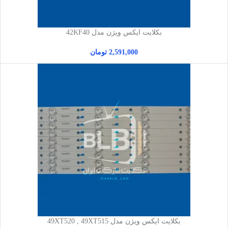
بکلایت ایکس ویژن مدل 42KF40
2,591,000
تومان
بکلایت ایکس ویژن مدل 49XT520 , 49XT515