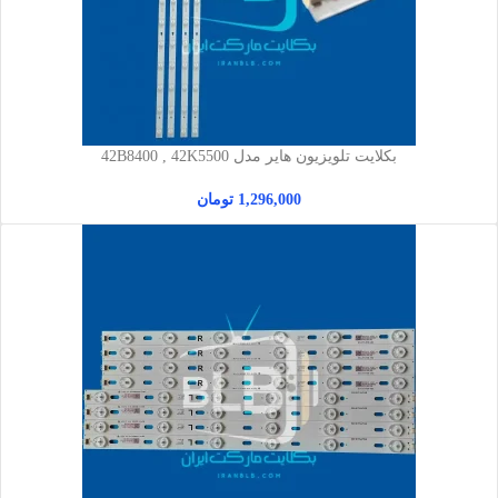
بکلایت تلویزیون هایر مدل 42B8400 , 42K5500
1,296,000
تومان