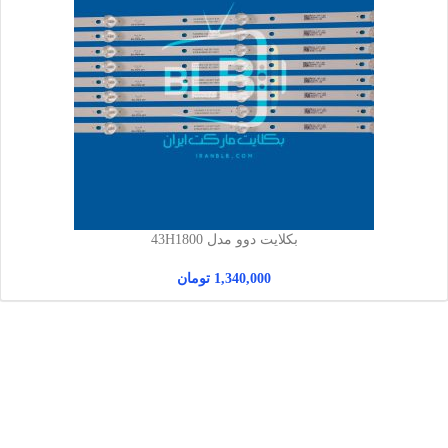
بکلایت دوو مدل 43H1800
1,340,000
تومان