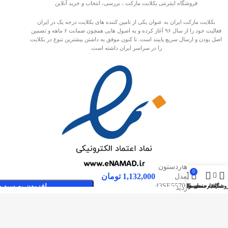
فروشگاه اینترنتی بکلایت مارکت ، بررسی، انتخاب و خرید آنلاین
بکلایت مارکت ایران به عنوان یکی از تامین کننده های بکلایت درجه یک در ایران
فعالیت خود را از سال ۹۶ آغاز کرده و به اصول هایی همچون ضمانت ۶ ماهه و تضمین
اصل بودن و ارسال سریع پایبند است. تا کنون موفق به داشتن بیشترین تنوع در بکلایت
را در سراسر ایران داشته است.
بکلایت
هاردستون
0
1,132,000
تومان
مدل
43SE5570,
وشگاه
سایدبار
علاقه مندی ها
محصول
حساب کاربری من
افزودن به سبد خ
صفحات پربازدید
43SE5550
بکلایت مارکت ایران
بک لایت