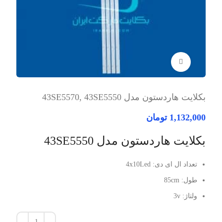
برای بزرگنمایی کلیک کنید
بکلایت هاردستون مدل 43SE5570, 43SE5550
1,132,000
تومان
بکلایت هاردستون مدل 43SE5550
تعداد ال ای دی: 4x10Led
طول: 85cm
ولتاژ: 3v