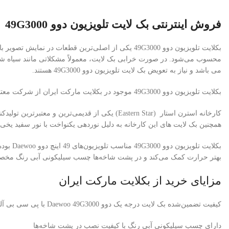
فروش اینترنتی بک لایت تلویزیون دوو 49G3000
بکلایت تلویزیون دوو 49G3000 یکی از اصلی‌ترین قطعات در نمایش تصویر با کیفیت، نور یکنواخت (بکلایت های برند استرن استار دارای نور سفید یخی و یکنواخت هستند) و شفاف در تلویزیون‌های 49 اینچ سری 49G3000 دوو
محسوب می‌شود. در صورت خرابی بک لایت، معمولاً مشکلاتی مانند سیاه شدن 
می باشد و نیاز به تعویض بک لایت تلویزیون دوو 49G3000 هستند.
بکلایت تلویزیون دوو 49G3000 موجود در بکلایت مارکت ایران از شرکت معتبر استرن استار (Eastern Star) تأمین می‌شود.
همچنین بک لایت های این کارخانه به دلیل نوردهی یکنواخت با نور سفید یخی
بکلایت
تلویزیون دوو 49G3000
مناسب تلویزیون‌های 49 اینچ
دوو
Daewoo
بهتر حرارت کمک می‌کند و در پشت شاخه‌ها چسب سیلیکونی آبی رنگ مخصوص 
مزایای خرید از بکلایت مارکت ایران
کیفیت تضمین‌شده بک لایت درجه یک دوو Daewoo 49G3000 با پی سی بی آلومینیومی برند استرن استار
دارای چسب سیلیکونی آبی رنگ با کیفیت نصب در پشت شاخه‌ها