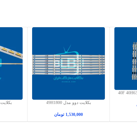
سامسونگ مدل 40F 40H6355
بکلایت دوو مدل 49H1800
40
1,530,000
تومان