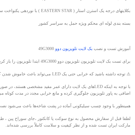
بکلایتهای درجه یک استرن استار ( EASTERN STAR ) با نوردهی یکنواخت سفید یخی، بدون سایه و هاله
بسته بندی لوله ای محکم ویژه حمل به سراسر کشور
آموزش تست و نصب
بک لایت تلویزیون دوو
49G3000
برای تست بک لایت تلویزیون تلویزیون دوو 49G3000 ابتدا تلویزیون را باز کرده و با استفاده از تستر بک لایت، لامپ‌های LED را به‌صورت تکی بررسی نمایید.
⚠️ توجه داشته باشید که خرابی حتی یک LED می‌تواند باعث خاموش شدن کامل بک لایت تلویزیون شود.
اضافی به پاور تلویزیون جلوگیری کرده و مانع خرابی مجدد در مدت کوتاه می
همینطور با وجود چسب سیلیکونی آماده در پشت شاخه‌ها باعث می‌شود نصب 
لطفا قبل از سفارش محصول به نوع سوکت یا کانکتور ،جای سوراخ پین ، طو
مارکت ایران تست شده و از نظر کیفیت و سلامت کاملاً بررسی شده‌اند.