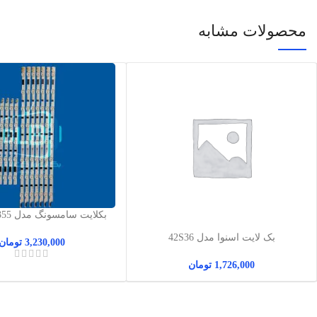
محصولات مشابه
بکلایت 
40H6360
بک لایت اسنوا مدل 42S36
3,230,000
تومان
1,726,000
تومان