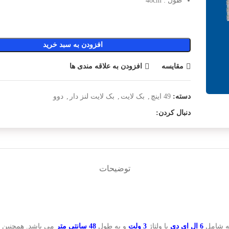
طول : 48cm
افزودن به سبد خرید
مقایسه
افزودن به علاقه مندی ها
دسته:
49 اینچ
,
بک لایت
,
بک لایت لنز دار
,
دوو
دنبال کردن:
توضیحات
ه شامل
6 ال ای دی
با ولتاژ
3 ولت
و به طول
48
سانتی متر
می باشد. همچنین د