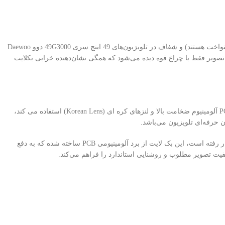
Daewoo
تصویر فقط با چراغ قوه دیده می‌شود که همگی نشان‌دهنده خرابی بکلایت
کارخانه استرن استار (Eastern Star) یکی از قدیمی‌ترین و معتبرترین تولیدکنندگان بک لایت تلویزیون در کشور چین است که از مواد اولیه با کیفیت ، برد PCB آلومینیوم ضخامت بالا و لنزهای کره ای (Korean Lens) استفاده می کند،
 حرفه‌ای تلویزیون می‌باشد.
بوده و دارای 10 شاخه است که در هر ردیف 6 عدد LED لنزدار با ولتاژ 3 ولت به‌کار رفته است، این بک لایت از برد آلومینیومی PCB ساخته شده که به دفع
ت تصویر مطلوب و روشنایی استاندارد را فراهم می‌کند.