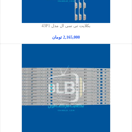
بکلایت تی سی ال مدل 43P1
2,165,000
تومان