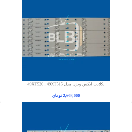
بکلایت ایکس ویژن مدل 49XT520 , 49XT515
2,608,000
تومان