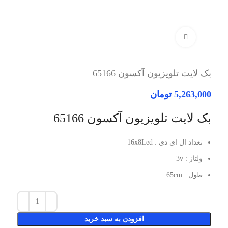
برای بزرگنمایی کلیک کنید
بک لایت تلویزیون آکسون 65166
5,263,000
تومان
بک لایت تلویزیون آکسون 65166
تعداد ال ای دی : 16x8Led
ولتاژ : 3v
طول : 65cm
افزودن به سبد خرید