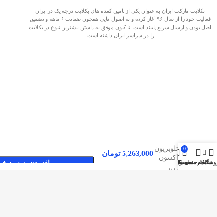
بکلایت مارکت ایران به عنوان یکی از تامین کننده های بکلایت درجه یک در ایران
فعالیت خود را از سال ۹۶ آغاز کرده و به اصول هایی همچون ضمانت ۶ ماهه و تضمین
اصل بودن و ارسال سریع پایبند است. تا کنون موفق به داشتن بیشترین تنوع در بکلایت
را در سراسر ایران داشته است.
بک لایت
تلویزیون
0
5,263,000
تومان
آکسون
وشگاه
سایدبار
علاقه مندی ها
محصول
حساب کاربری من
افزودن به سبد خر
65166
صفحات پربازدید
بکلایت مارکت ایران
بک لایت