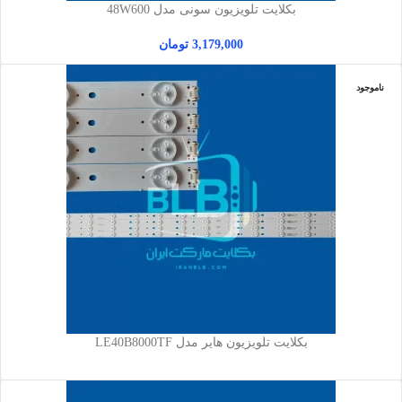
بکلایت تلویزیون سونی مدل 48W600
3,179,000
تومان
ناموجود
بکلایت تلویزیون هایر مدل LE40B8000TF