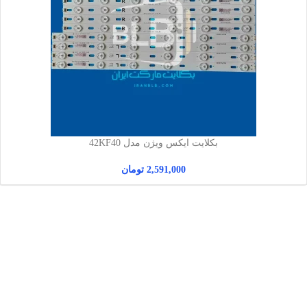
بکلایت ایکس ویژن مدل 42KF40
2,591,000
تومان