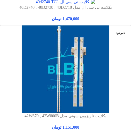
بکلایت تی سی ال مدل 40D2740 , 40D2730 , 40D2710
1,470,000
تومان
ناموجود
بکلایت تلویزیون سونی مدل 42W670 , 42W800B
1,151,000
تومان