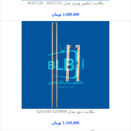
بکلایت ایکس ویژن مدل 49XT520 , 49XT515
2,608,000
تومان
بکلایت دوو مدل 42F4100 42F8000
1,169,000
تومان