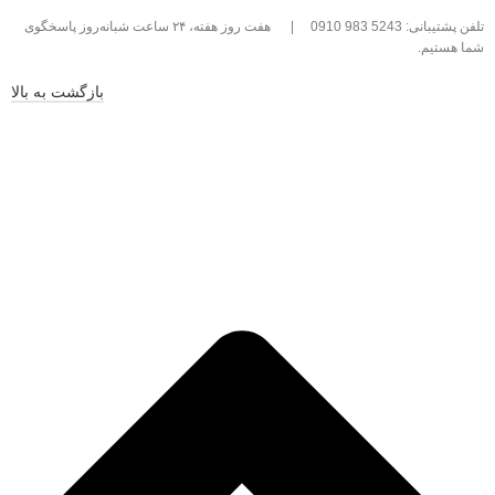
تلفن پشتیبانی: 5243 983 0910
|
هفت روز هفته، ۲۴ ساعت شبانه‌روز پاسخگوی
شما هستیم.
بازگشت به بالا