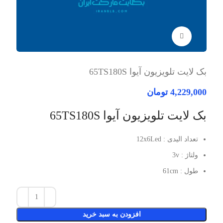
برای بزرگنمایی کلیک کنید
بک لایت تلویزیون آیوا 65TS180S
4,229,000
تومان
بک لایت تلویزیون آیوا 65TS180S
تعداد الیدی : 12x6Led
ولتاژ : 3v
طول : 61cm
افزودن به سبد خرید