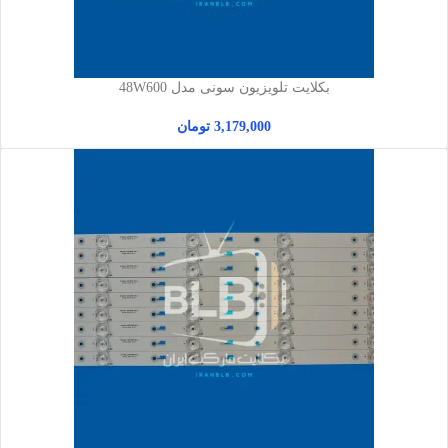
بکلایت تلویزیون سونی مدل 48W600
3,179,000
تومان