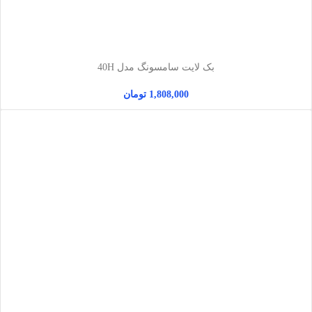
بک لایت سامسونگ مدل 40H
1,808,000
تومان