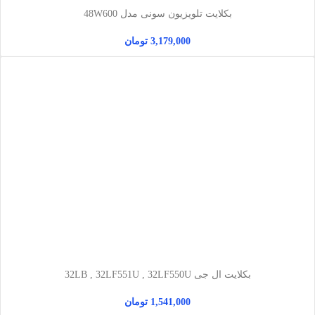
بکلایت تلویزیون سونی مدل 48W600
3,179,000
تومان
بکلایت ال جی 32LB , 32LF551U , 32LF550U
1,541,000
تومان