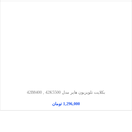
بکلایت تلویزیون هایر مدل 42B8400 , 42K5500
1,296,000
تومان