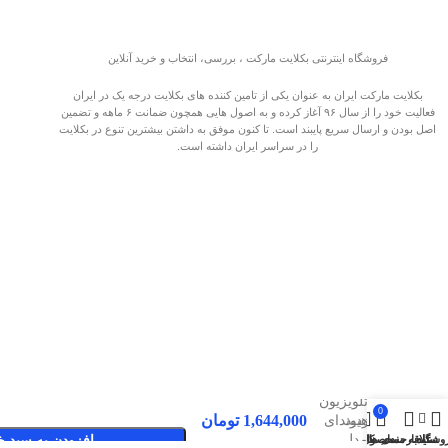
فروشگاه اینترنتی بکلایت مارکت ، بررسی، انتخاب و خرید آنلاین
بکلایت مارکت ایران به عنوان یکی از تامین کننده های بکلایت درجه یک در ایران
فعالیت خود را از سال ۹۶ آغاز کرده و به اصول هایی همچون ضمانت ۶ ماهه و تضمین
اصل بودن و ارسال سریع پایبند است. تا کنون موفق به داشتن بیشترین تنوع در بکلایت
را در سراسر ایران داشته است.
بک لایت
تلویزیون
0
1,644,000
تومان
هیوندای
صفحات پربازدید
مدل
وشگاه
سایدبار
علاقه مندی ها
محصول
حساب کاربری من
افزودن به سبد خ