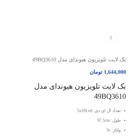
برای بزرگنمایی کلیک کنید
بک لایت تلویزیون هیوندای مدل 49BQ3610
1,644,000
تومان
بک لایت تلویزیون هیوندای مدل
49BQ3610
تعداد ال ای دی: 5x10Led
طول: 97.5cm
ولتاژ: 3v