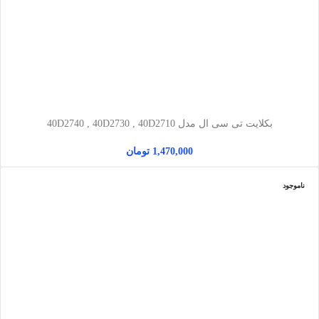
بکلایت تی سی ال مدل 40D2740 , 40D2730 , 40D2710
1,470,000
تومان
ناموجود