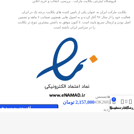
فروشگاه اینترنتی بکلایت مارکت ، بررسی، انتخاب و خرید آنلاین
بکلایت مارکت ایران به عنوان یکی از تامین کننده های بکلایت درجه یک در ایران
فعالیت خود را از سال ۹۶ آغاز کرده و به اصول هایی همچون ضمانت ۶ ماهه و تضمین
اصل بودن و ارسال سریع پایبند است. تا کنون موفق به داشتن بیشترین تنوع در بکلایت
را در سراسر ایران داشته است.
بکلایت
هایسنس
0
2,157,000
تومان
43K2601
,
وشگاه
سایدبار
علاقه مندی ها
محصول
حساب کاربری من
افزودن به سبد خر
صفحات پربازدید
43K300
بکلایت مارکت ایران
بک لایت