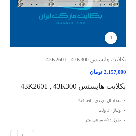
برای بزرگنمایی کلیک کنید
بکلایت هایسنس 43K2601 , 43K300
2,157,000
تومان
بکلایت هایسنس 43K2601 , 43K300
تعداد ال ای دی : 7x4Led
ولتاژ : 3 ولت
طول : 40 سانتی متر