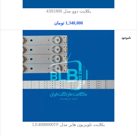
بکلایت دوو مدل 43H1800
1,340,000
تومان
ناموجود
بکلایت تلویزیون هایر مدل LE40B8000TF