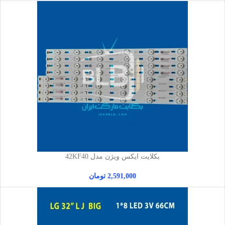
بکلایت ایکس ویژن مدل 42KF40
2,591,000
تومان