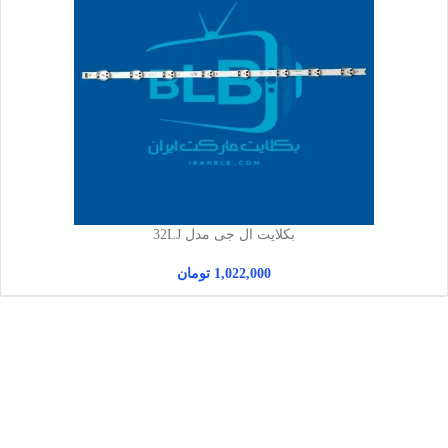
بکلایت ال جی مدل 32LJ
1,022,000
تومان