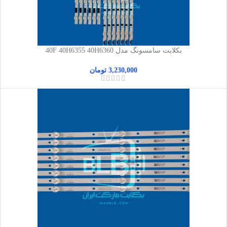
بکلایت سامسونگ مدل 40F 40H6355 40H6360
3,230,000
تومان