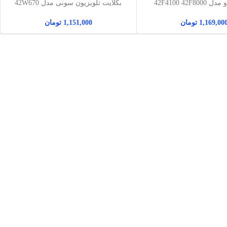
42F4100 42F8
بکلایت تلویزیون سونی مدل 42W670
, 42W800B
1,169,00
تومان
1,151,000
تومان