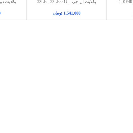
بکلایت ال جی 32LB , 32LF551U ,
بکلایت دوو مدل 000
32LF550U
0
1,541,000
تومان