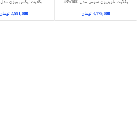
بکلایت تلویزیون سونی مدل 48W600
بکلایت ایکس ویژن مدل 42KF40
3,179,000
تومان
2,591,000
تومان