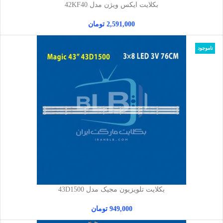
بکلایت ایکس ویژن مدل 42KF40
2,591,000
تومان
ناموجود
بکلایت تلویزیون مجیک مدل 43D1500
949,000
تومان