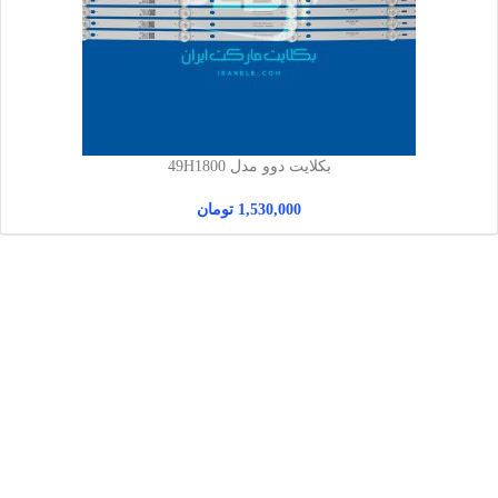
بکلایت دوو مدل 49H1800
1,530,000
تومان