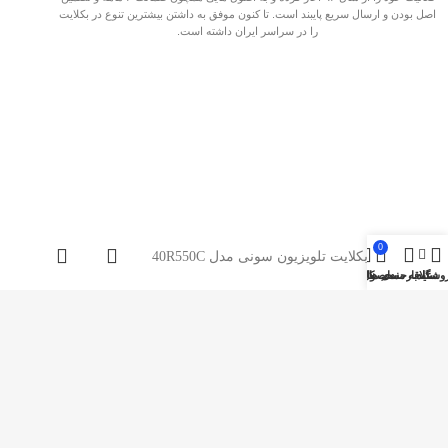
اصل بودن و ارسال سریع پایبند است. تا کنون موفق به داشتن بیشترین تنوع در بکلایت
را در سراسر ایران داشته است.
0
بکلایت تلویزیون سونی مدل 40R550C
وشگاه
سایدبار
علاقه مندی ها
محصول
حساب کاربری من
صفحات پربازدید
بکلایت مارکت ایران
بک لایت
تماس با بکلایت مارکت
درباره بکلایت مارکت