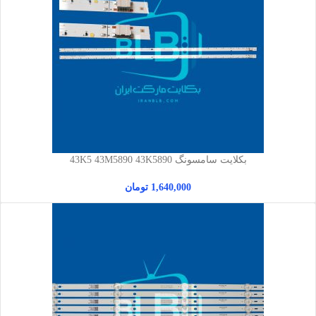
بکلایت سامسونگ 43K5 43M5890 43K5890
1,640,000
تومان