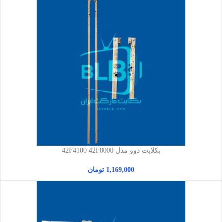
بکلایت دوو مدل 42F4100 42F8000
1,169,000
تومان