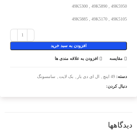
49K5300 , 49K5890 , 49K5950
49K5885 , 49K5170 , 49K5105
افزودن به سبد خرید
مقایسه
افزودن به علاقه مندی ها
دسته:
49 اینچ
,
ال ای دی بار
,
بک لایت
,
سامسونگ
دنبال کردن:
دیدگاهها