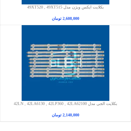
بکلایت ایکس ویژن مدل 49XT520 , 49XT515
2,608,000
تومان
بکلایت الجی مدل 42LN , 42LA6130 , 42LP360 , 42LA62100
2,140,000
تومان