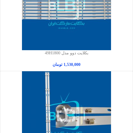
بکلایت دوو مدل 49H1800
1,530,000
تومان