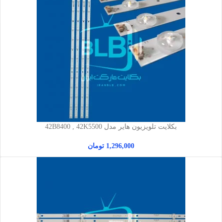
بکلایت تلویزیون هایر مدل 42B8400 , 42K5500
1,296,000
تومان