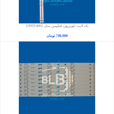
بک لایت تلویزیون فیلیپس مدل 32PHT4002
740,000
تومان