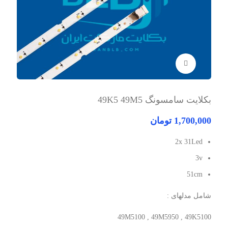
برای بزرگنمایی کلیک کنید
بکلایت سامسونگ 49K5 49M5
1,700,000
تومان
2x 31Led
3v
51cm
شامل مدلهای :
49M5100 , 49M5950 , 49K5100