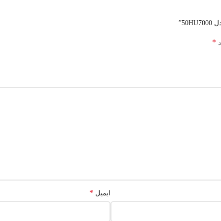
50”
*
د
*
ایمیل