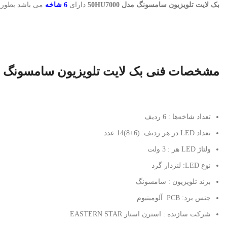
بک لایت تلویزیون سامسونگ مدل 50HU7000
دارای
6 شاخه
می باشد بطور
مشخصات فنی بک لایت تلویزیون سامسونگ مدل 7000
تعداد شاخه‌ها : 6 ردیف
تعداد LED در هر ردیف: (6+8)14 عدد
ولتاژ LED هر : 3 ولت
نوع LED: لنزدار گرد
برند تلویزیون : سامسونگ
جنس برد: PCB آلومینیوم
شرکت سازنده : استرن استار EASTERN STAR