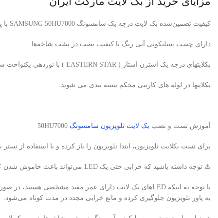
مزایای خرید از بک لایت مارکت ایران
کیفیت تضمین‌شده بک لایت درجه یک سامسونگ SAMSUNG 50HU7000 با پی سی بی آلومینیومی برند استرن استار
دارای چسب سیلیکونی آبی رنگ با کیفیت نصب در پشت شاخه‌ها
بکلایتهای درجه یک استرن استار ( EASTERN STAR ) با نوردهی یکنواخت سفید یخی، بدون سایه و هاله
بکلایتها در لوله های کارتنی محکم بسته بندی می شوند.
آموزش تست و نصب
بک لایت تلویزیون سامسونگ
50HU7000
برای تست بکلایت تلویزیون، ابتدا تلویزیون را باز کرده و با استفاده از تستر بک لایت، لامپ‌های LED را ب
⚠️ توجه داشته باشید که خرابی حتی یک LED می‌تواند باعث خاموش شدن کامل بک لایت تلویزیون شود.
به پاور تلویزیون جلوگیری کرده و مانع خرابی مجدد در مدت کوتاه می‌شود.