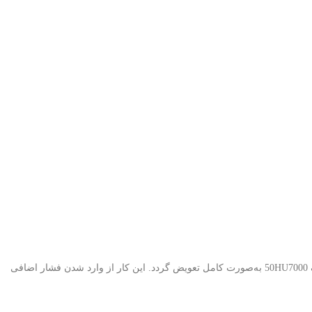
با توجه به اینکه LEDهای بک لایت دارای عمر مفید مشخصی هستند، در صورت مشاهده خرابی یا افت نور، توصیه می‌شود کل بک لایت تلویزیون سامسونگ 50HU7000 به‌صورت کامل تعویض گردد. این کار از وارد شدن فشار اضافی