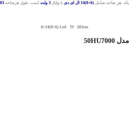
یکه هر شاخه شامل
(6+8)14 ال ای دی
با ولتاژ
3 ولت
است. طول هرشاخه
103 سانتی
6×14(8+6) Led 3V 103cm
50HU