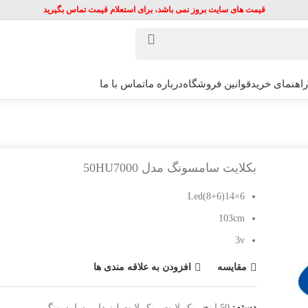
قیمت های سایت بروز نمی باشد، برای استعلام قیمت تماس بگیرید
راهنمای خرید
قوانین فروشگاه
درباره ما
تماس با ما
بکلایت سامسونگ مدل 50HU7000
6×14(8+6)Led
103cm
3v
مقایسه
افزودن به علاقه مندی ها
دسته:
50 اینچ
,
بک لایت
,
بک لایت لنز دار
,
سامسونگ