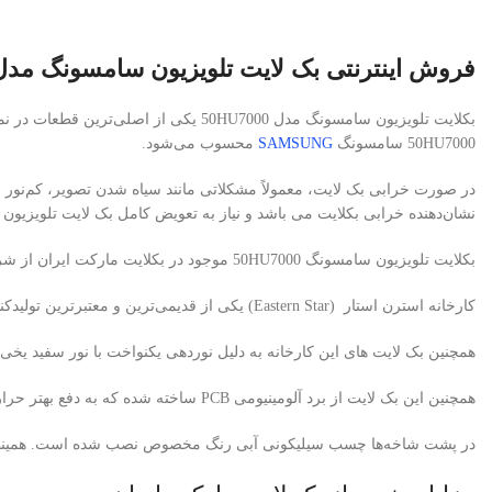
فروش اینترنتی بک لایت تلویزیون سامسونگ مدل 0HU7000
50HU7000 سامسونگ
SAMSUNG
محسوب می‌شود.
در صورت خرابی بک لایت، معمولاً مشکلاتی مانند سیاه شدن تصویر، کم‌نور 
نشان‌دهنده خرابی بکلایت می باشد و نیاز به تعویض کامل بک لایت تلویزیون
بکلایت تلویزیون سامسونگ 50HU7000 موجود در بکلایت مارکت ایران از شرکت معتبر استرن استار (Eastern Star) تأمین می‌شود.
کارخانه استرن استار (Eastern Star) یکی از قدیمی‌ترین و معتبرترین تولیدکنندگان بک لایت تلویزیون در کشور چین است. که از مواد اولیه با کیفیت ، برد PCB آلومینیوم ضخامت بالا و لنزهای کره ای (Korean Lens) استفاده می کند.
همچنین بک لایت های این کارخانه به دلیل نوردهی یکنواخت با نور سفید یخی
همچنین این بک لایت از برد آلومینیومی PCB ساخته شده که به دفع بهتر حرارت کمک می‌کند.
در پشت شاخه‌ها چسب سیلیکونی آبی رنگ مخصوص نصب شده است. همینطور با 