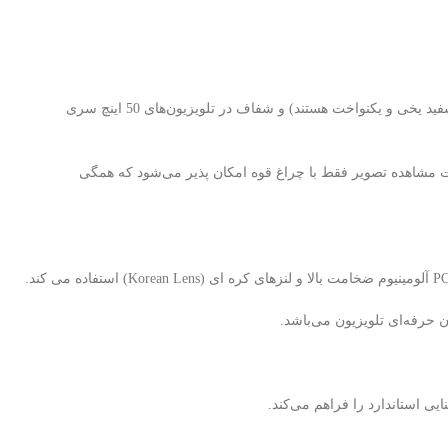
بکلایت تلویزیون سامسونگ مدل 50HU7000 یکی از اصلی‌ترین قطعات در نمایش تصویر با کیفیت، نور یکنواخت (بکلایت های برند استرن استار دارای نور سفید یخی و یکنواخت هستند) و شفاف در تلویزیون‌های 50 اینچ سری
رت مشاهده تصویر فقط با چراغ قوه امکان پذیر می‌شود که همگی
 حرفه‌ای تلویزیون می‌باشد.
 استاندارد را فراهم می‌کند.