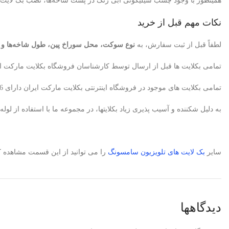
همینطور با وجود چسب سیلیکونی آبی رنگ در پشت شاخه‌ها، نصب بک لایت سر
نکات مهم قبل از خرید
لطفاً قبل از ثبت سفارش، به
نوع سوکت، محل سوراخ پین، طول شاخه‌ها و تعدا
تمامی بکلایت ها قبل از ارسال توسط کارشناسان فروشگاه بکلایت مارکت ای
تمامی بکلایت های موجود در فروشگاه اینترنتی بکلایت مارکت ایران دارای 6ماه ضمانت می باشد. البته در صورتیکه متخصص تعمیرکار تلویزیون باشید، بکلایت معیوب پس از تایید کارشناسان ما تعویض میگردد.
به دلیل شکننده و آسیب پذیری زیاد بکلایتها، در مجموعه ما با استفاده از 
سایر
بک لایت های
تلویزیون
سامسونگ
را می توانید از این قسمت مشاهده کن
دیدگاهها