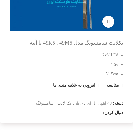
برای بزرگنمایی کلیک کنید
بکلایت سامسونگ مدل 49K5 , 49M5 با آینه
2x31LEd
1.5v
51.5cm
مقایسه
افزودن به علاقه مندی ها
دسته:
49 اینچ
,
ال ای دی بار
,
بک لایت
,
سامسونگ
دنبال کردن: