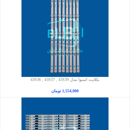
بکلایت اسنوا مدل 43S36 , 43S37 , 43S39
1,554,000
تومان