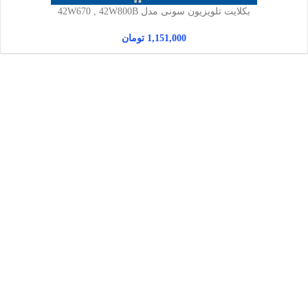
بکلایت تلویزیون سونی مدل 42W670 , 42W800B
1,151,000
تومان