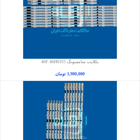
بکلایت سامسونگ 46F 46H6355
3,980,000
تومان