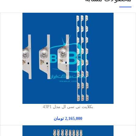
بکلایت تی سی ال مدل 43P1
2,165,000
تومان