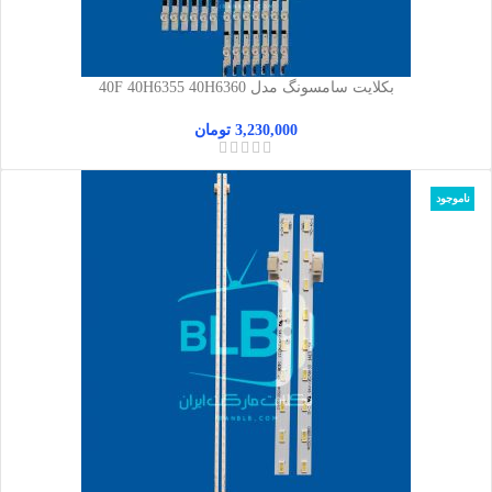
بکلایت سامسونگ مدل 40F 40H6355 40H6360
3,230,000
تومان
ناموجود