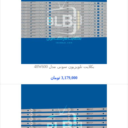
بکلایت تلویزیون سونی مدل 48W600
3,179,000
تومان