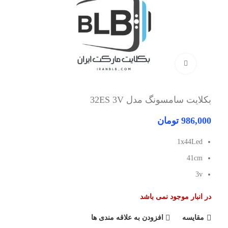
برای بزرگنمایی کلیک کنید
بکلایت سامسونگ مدل 32ES 3V
986,000
تومان
1x44Led
41cm
3v
در انبار موجود نمی باشد
مقایسه
افزودن به علاقه مندی ها