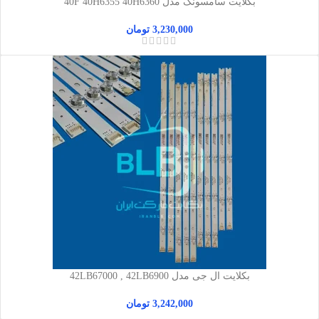
بکلایت سامسونگ مدل 40F 40H6355 40H6360
3,230,000
تومان
بکلایت ال جی مدل 42LB67000 , 42LB6900
3,242,000
تومان