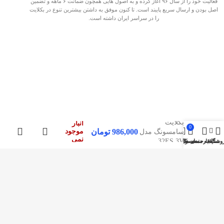
فعالیت خود را از سال ۹۶ آغاز کرده و به اصول هایی همچون ضمانت ۶ ماهه و تضمین
اصل بودن و ارسال سریع پایبند است. تا کنون موفق به داشتن بیشترین تنوع در بکلایت
را در سراسر ایران داشته است.
در
بکلایت
انبار
0
986,000
تومان
موجود
سامسونگ مدل
نمی
32ES 3V
وشگاه
سایدبار
علاقه مندی ها
محصول
حساب کاربری من
باشد
صفحات پربازدید
بکلایت مارکت ایران
بک لایت
تماس با بکلایت مارکت
درباره بکلایت مارکت