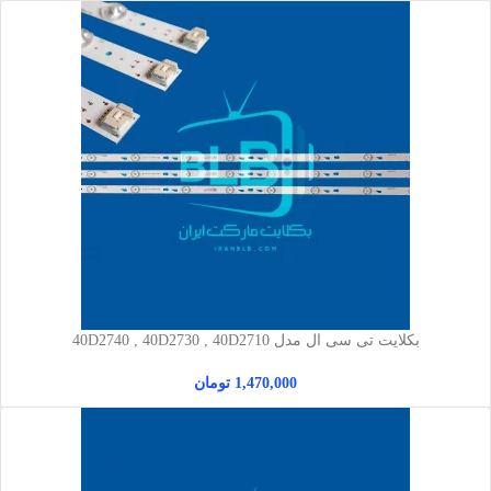
بکلایت تی سی ال مدل 40D2740 , 40D2730 , 40D2710
1,470,000
تومان