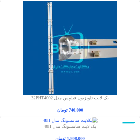
بک لایت تلویزیون فیلیپس مدل 32PHT4002
740,000
تومان
ناموجود
بک لایت سامسونگ مدل 40H
1,808,000
تومان