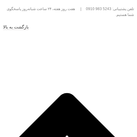
تلفن پشتیبانی: 5243 983 0910
|
هفت روز هفته، ۲۴ ساعت شبانه‌روز پاسخگوی
شما هستیم.
بازگشت به بالا