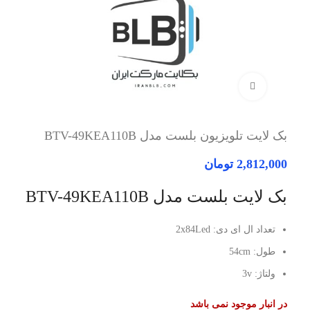
برای بزرگنمایی کلیک کنید
بک لایت تلویزیون بلست مدل BTV-49KEA110B
2,812,000
تومان
بک لایت بلست مدل BTV-49KEA110B
تعداد ال ای دی: 2x84Led
طول: 54cm
ولتاژ: 3v
در انبار موجود نمی باشد