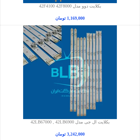
بکلایت دوو مدل 42F4100 42F8000
1,169,000
تومان
بکلایت ال جی مدل 42LB67000 , 42LB6900
3,242,000
تومان