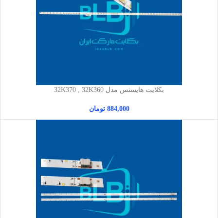
بکلایت هایسنس مدل 32K370 , 32K360
884,000
تومان