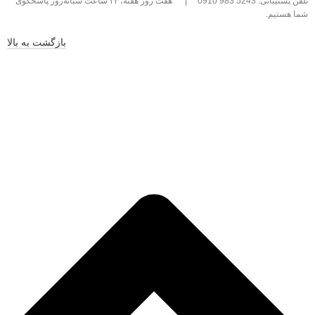
تلفن پشتیبانی: 5243 983 0910
|
هفت روز هفته، ۲۴ ساعت شبانه‌روز پاسخگوی
شما هستیم.
بازگشت به بالا