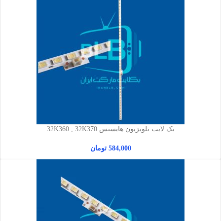
بک لایت تلویزیون هایسنس 32K360 , 32K370
584,000
تومان