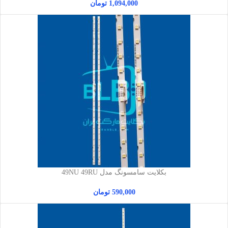
1,094,000
تومان
بکلایت سامسونگ مدل 49NU 49RU
590,000
تومان