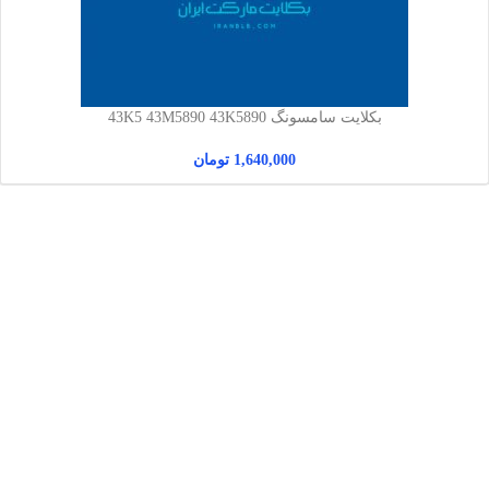
بکلایت سامسونگ 43K5 43M5890 43K5890
1,640,000
تومان