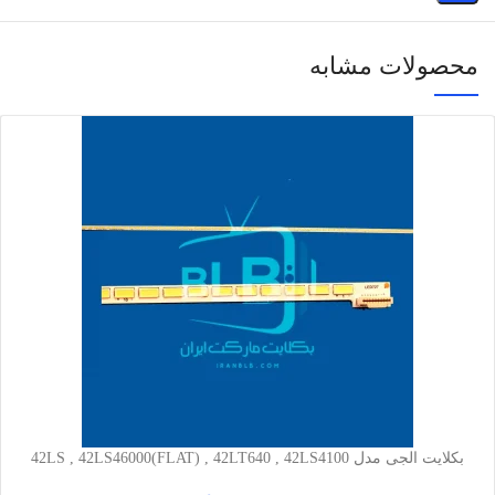
محصولات مشابه
بکلایت الجی مدل 42LS , 42LS46000(FLAT) , 42LT640 , 42LS4100
, 42LM58000