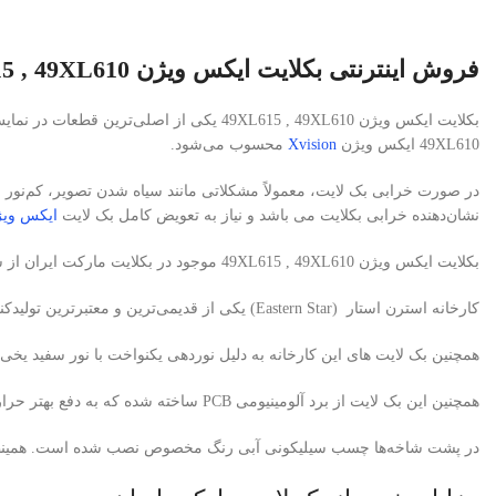
فروش اینترنتی بکلایت ایکس ویژن 49XL615 , 49XL610
49XL610 ایکس ویژن
Xvision
محسوب می‌شود.
در صورت خرابی بک لایت، معمولاً مشکلاتی مانند سیاه شدن تصویر، کم‌نور 
نشان‌دهنده خرابی بکلایت می باشد و نیاز به تعویض کامل بک لایت
ایکس وی
بکلایت ایکس ویژن 49XL615 , 49XL610 موجود در بکلایت مارکت ایران از شرکت معتبر استرن استار (Eastern Star) تأمین می‌شود.
کارخانه استرن استار (Eastern Star) یکی از قدیمی‌ترین و معتبرترین تولیدکنندگان بک لایت تلویزیون در کشور چین است. که از مواد اولیه با کیفیت ، برد PCB آلومینیوم ضخامت بالا و لنزهای کره ای (Korean Lens) استفاده می کند.
همچنین بک لایت های این کارخانه به دلیل نوردهی یکنواخت با نور سفید یخی
همچنین این بک لایت از برد آلومینیومی PCB ساخته شده که به دفع بهتر حرارت کمک می‌کند.
در پشت شاخه‌ها چسب سیلیکونی آبی رنگ مخصوص نصب شده است. همینطور با 