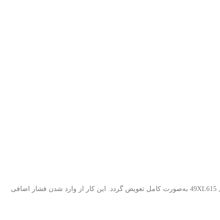
با توجه به اینکه LEDهای بک لایت دارای عمر مفید مشخصی هستند، در صورت مشاهده خرابی یا افت نور، توصیه می‌شود کل بکلایت ایکسویژن 49XL615 , 49XL610 به‌صورت کامل تعویض گردد. این کار از وارد شدن فشار اضافی