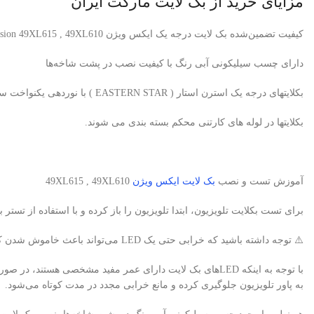
مزایای خرید از بک لایت مارکت ایران
کیفیت تضمین‌شده بک لایت درجه یک ایکس ویژن Xvision 49XL615 , 49XL610 با پی سی بی آلومینیومی برند استرن استار
دارای چسب سیلیکونی آبی رنگ با کیفیت نصب در پشت شاخه‌ها
بکلایتهای درجه یک استرن استار ( EASTERN STAR ) با نوردهی یکنواخت سفید یخی، بدون سایه و هاله
بکلایتها در لوله های کارتنی محکم بسته بندی می شوند.
آموزش تست و نصب
بک لایت ایکس ویژن
49XL615 , 49XL610
برای تست بکلایت تلویزیون، ابتدا تلویزیون را باز کرده و با استفاده از تستر بک لایت، لامپ‌های LED را ب
⚠️ توجه داشته باشید که خرابی حتی یک LED می‌تواند باعث خاموش شدن کامل بک لایت تلویزیون شود.
به پاور تلویزیون جلوگیری کرده و مانع خرابی مجدد در مدت کوتاه می‌شود.