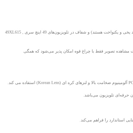
بکلایت ایکس ویژن 49XL615 , 49XL610 یکی از اصلی‌ترین قطعات در نمایش تصویر با کیفیت، نور یکنواخت (بکلایت های برند استرن استار دارای نور سفید یخی و یکنواخت هستند) و شفاف در تلویزیون‌های 49 اینچ سری 49XL615 ,
رت مشاهده تصویر فقط با چراغ قوه امکان پذیر می‌شود که همگی
 حرفه‌ای تلویزیون می‌باشد.
 استاندارد را فراهم می‌کند.