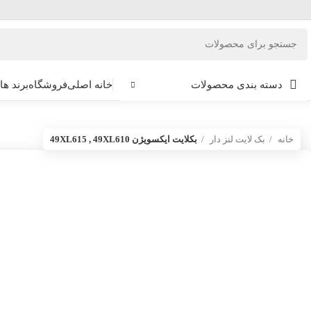
دسته بندی محصولات
خانه اصلی
فروشگاه
برند ها
خانه
بک لایت لنز دار
بکلایت ایکسویژن 49XL615 , 49XL610