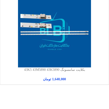
بکلایت سامسونگ 43K5 43M5890 43K5890
1,640,000
تومان