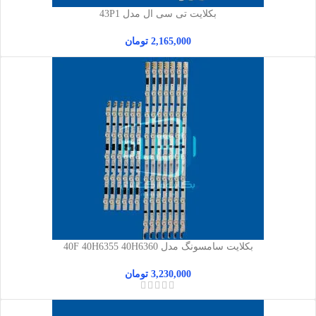
بکلایت تی سی ال مدل 43P1
2,165,000
تومان
بکلایت سامسونگ مدل 40F 40H6355 40H6360
3,230,000
تومان