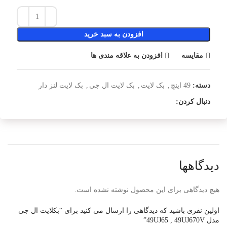
افزودن به سبد خرید
مقایسه
افزودن به علاقه مندی ها
دسته:
49 اینچ
,
بک لایت
,
بک لایت ال جی
,
بک لایت لنز دار
دنبال کردن:
دیدگاهها
هیچ دیدگاهی برای این محصول نوشته نشده است.
اولین نفری باشید که دیدگاهی را ارسال می کنید برای “بکلایت ال جی
مدل 49UJ65 , 49UJ670V”