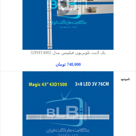
بک لایت تلویزیون فیلیپس مدل 32PHT4002
740,000
تومان
ناموجود