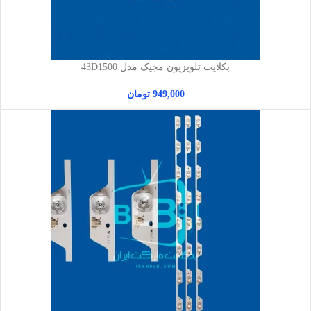
بکلایت تلویزیون مجیک مدل 43D1500
949,000
تومان