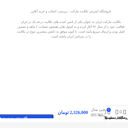
فروشگاه اینترنتی بکلایت مارکت ، بررسی، انتخاب و خرید آنلاین
بکلایت مارکت ایران به عنوان یکی از تامین کننده های بکلایت درجه یک در ایران
فعالیت خود را از سال ۹۶ آغاز کرده و به اصول هایی همچون ضمانت ۶ ماهه و تضمین
اصل بودن و ارسال سریع پایبند است. تا کنون موفق به داشتن بیشترین تنوع در بکلایت
را در سراسر ایران داشته است.
بکلایت ال
جی مدل
0
2,326,000
تومان
صفحات پربازدید
49UJ65 ,
وشگاه
سایدبار
علاقه مندی ها
محصول
حساب کاربری من
افزودن به سبد خ
49UJ670V
بکلایت مارکت ایران