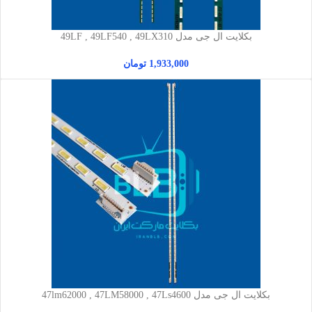
بکلایت ال جی مدل 49LF , 49LF540 , 49LX310
1,933,000
تومان
بکلایت ال جی مدل 47lm62000 , 47LM58000 , 47Ls4600