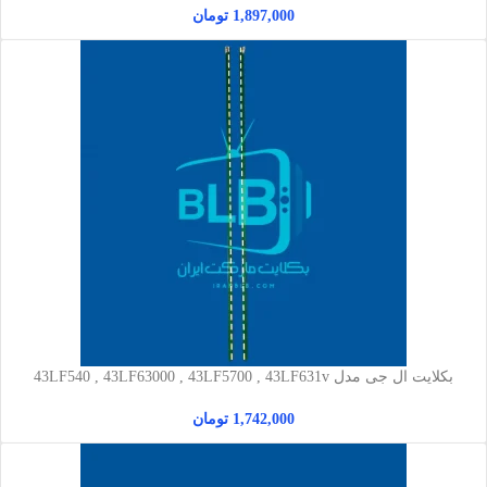
1,897,000
تومان
بکلایت ال جی مدل 43LF540 , 43LF63000 , 43LF5700 , 43LF631v
1,742,000
تومان