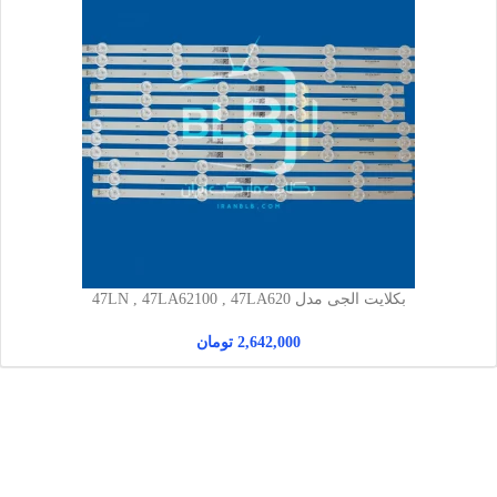
بکلایت الجی مدل 47LN , 47LA62100 , 47LA620
2,642,000
تومان