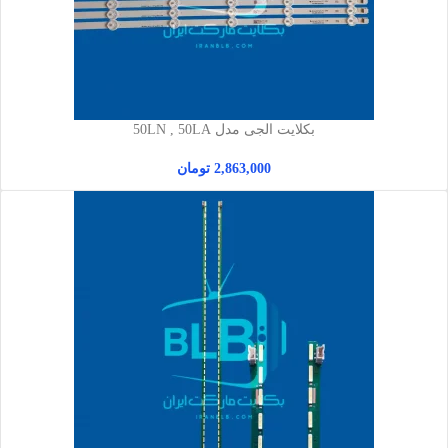
بکلایت الجی مدل 50LN , 50LA
2,863,000
تومان