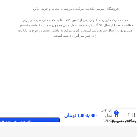
فروشگاه اینترنتی بکلایت مارکت ، بررسی، انتخاب و خرید آنلاین
بکلایت مارکت ایران به عنوان یکی از تامین کننده های بکلایت درجه یک در ایران
فعالیت خود را از سال ۹۶ آغاز کرده و به اصول هایی همچون ضمانت ۶ ماهه و تضمین
اصل بودن و ارسال سریع پایبند است. تا کنون موفق به داشتن بیشترین تنوع در بکلایت
را در سراسر ایران داشته است.
بکلایت
ال جی
0
1,004,000
تومان
مدل
صفحات پربازدید
32LH
وشگاه
سایدبار
علاقه مندی ها
محصول
حساب کاربری من
افزودن به سبد خر
LG
بکلایت مارکت ایران