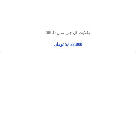
بکلایت ال جی مدل 60LB
5,622,000
تومان