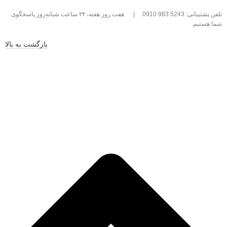
تلفن پشتیبانی: 5243 983 0910
|
هفت روز هفته، ۲۴ ساعت شبانه‌روز پاسخگوی
شما هستیم.
بازگشت به بالا