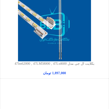
بکلایت ال جی مدل 47lm62000 , 47LM58000 , 47Ls4600
1,897,000
تومان