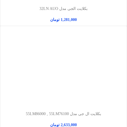
بکلایت الجی مدل 32LN AUO
1,281,000
تومان
بکلایت ال جی مدل 55LM86000 , 55LM76100
2,633,000
تومان