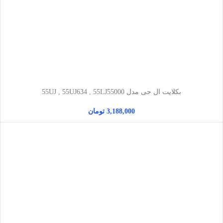
بکلایت ال جی مدل 55UJ , 55UJ634 , 55LJ55000
3,188,000
تومان