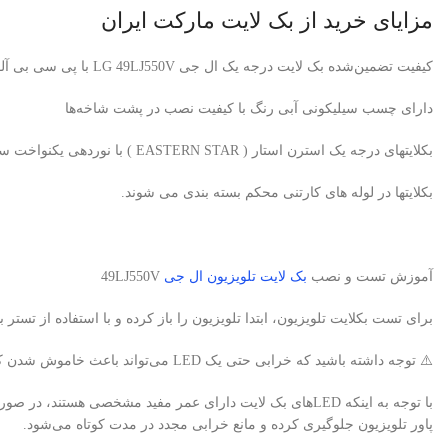
مزایای خرید از بک لایت مارکت ایران
کیفیت تضمین‌شده بک لایت درجه یک ال جی LG 49LJ550V با پی سی بی آلومینیومی برند استرن استار
دارای چسب سیلیکونی آبی رنگ با کیفیت نصب در پشت شاخه‌ها
بکلایتهای درجه یک استرن استار ( EASTERN STAR ) با نوردهی یکنواخت سفید یخی، بدون سایه و هاله
بکلایتها در لوله های کارتنی محکم بسته بندی می شوند.
آموزش تست و نصب
بک لایت تلویزیون ال جی
49LJ550V
برای تست بکلایت تلویزیون، ابتدا تلویزیون را باز کرده و با استفاده از تستر بک لایت، لامپ‌های LED را ب
⚠️ توجه داشته باشید که خرابی حتی یک LED می‌تواند باعث خاموش شدن کامل بک لایت تلویزیون شود.
پاور تلویزیون جلوگیری کرده و مانع خرابی مجدد در مدت کوتاه می‌شود.