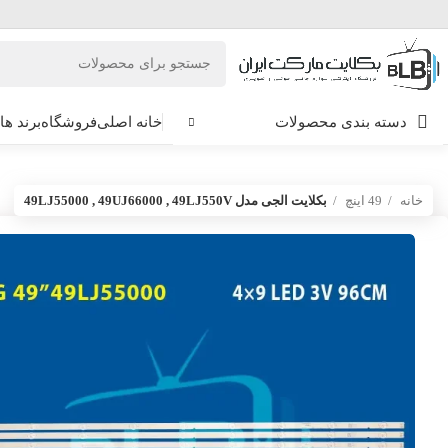
دسته بندی محصولات
خانه اصلی
فروشگاه
برند ها
خانه
49 اینچ
بکلایت الجی مدل 49LJ55000 , 49UJ66000 , 49LJ550V