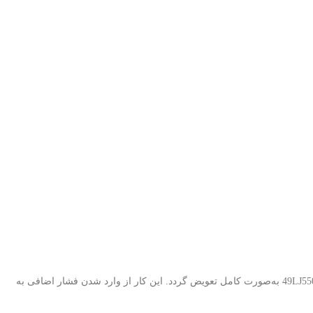
با توجه به اینکه LEDهای بک لایت دارای عمر مفید مشخصی هستند، در صورت مشاهده خرابی یا افت نور، توصیه می‌شود کل بک لایت تلویزیون ال جی 49LJ550V به‌صورت کامل تعویض گردد. این کار از وارد شدن فشار اضافی به