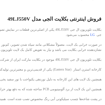
فروش اینترنتی بکلایت الجی مدل 49LJ550V
جی
LG
محسوب می‌شود.
در صورت خرابی بک لایت، معمولاً مشکلاتی مانند سیاه شدن تصویر، کم‌نور 
نشان‌دهنده خرابی بکلایت می باشد و نیاز به تعویض کامل بک لایت تلویزیون
بکلایت تلویزیون ال جی 49LJ550V موجود در بکلایت مارکت ایران از شرکت معتبر استرن استار (Eastern Star) تأمین می‌شود.
کارخانه استرن استار (Eastern Star) یکی از قدیمی‌ترین و معتبرترین تولیدکنندگان بک لایت تلویزیون در کشور چین است. که از مواد اولیه با کیفیت ، برد PCB آلومینیوم ضخامت بالا و لنزهای کره ای (Korean Lens) استفاده می کند.
همچنین بک لایت های این کارخانه به دلیل نوردهی یکنواخت با نور سفید یخی
همچنین این بک لایت از برد آلومینیومی PCB ساخته شده که به دفع بهتر حرارت کمک می‌کند.
در پشت شاخه‌ها چسب سیلیکونی آبی رنگ مخصوص نصب شده است. همینطور با 