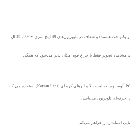
بکلایت تلویزیون ال جی 49LJ550V یکی از اصلی‌ترین قطعات در نمایش تصویر با کیفیت، نور یکنواخت (بکلایت های برند استرن استار دارای نور سفید یخی و یکنواخت هستند) و شفاف در تلویزیون‌های 49 اینچ سری 49LJ550V ال
رت مشاهده تصویر فقط با چراغ قوه امکان پذیر می‌شود که همگی
 حرفه‌ای تلویزیون می‌باشد.
 استاندارد را فراهم می‌کند.