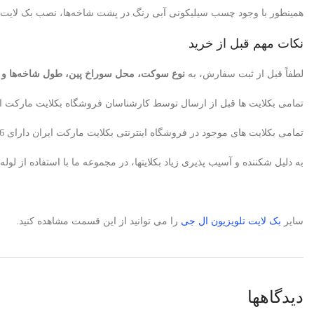
همینطور با وجود چسب سیلیکونی آبی رنگ در پشت شاخه‌ها، نصب بک لایت سر
نکات مهم قبل از خرید
لطفاً قبل از ثبت سفارش، به
نوع سوکت، محل سوراخ پین، طول شاخه‌ها و تعدا
تمامی بکلایت ها قبل از ارسال توسط کارشناسان فروشگاه بکلایت مارکت ای
تمامی بکلایت های موجود در فروشگاه اینترنتی بکلایت مارکت ایران دارای 6ماه ضمانت می باشد. البته در صورتیکه متخصص تعمیرکار تلویزیون باشید، بکلایت معیوب پس از تایید کارشناسان ما تعویض میگردد.
به دلیل شکننده و آسیب پذیری زیاد بکلایتها، در مجموعه ما با استفاده از 
سایر
بک لایت
تلویزیون ال جی
را می توانید از این قسمت مشاهده کنید.
دیدگاهها