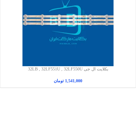
بکلایت ال جی 32LB , 32LF551U , 32LF550U
1,541,000
تومان