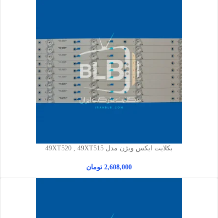
بکلایت ایکس ویژن مدل 49XT520 , 49XT515
2,608,000
تومان