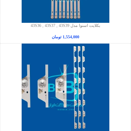
بکلایت اسنوا مدل 43S36 , 43S37 , 43S39
1,554,000
تومان