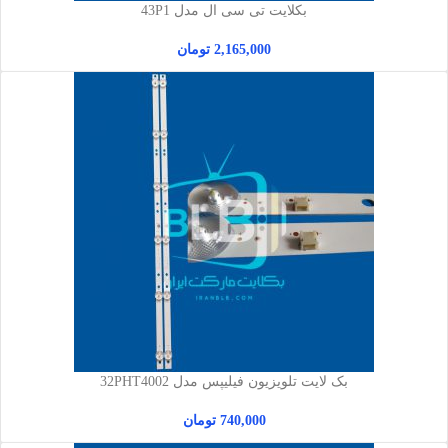
بکلایت تی سی ال مدل 43P1
2,165,000
تومان
بک لایت تلویزیون فیلیپس مدل 32PHT4002
740,000
تومان