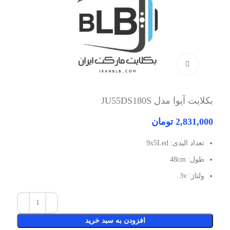
برای بزرگنمایی کلیک کنید
بکلایت آیوا مدل JU55DS180S
2,831,000
تومان
تعداد الیدی: 9x5Led
طول: 48cm
ولتاژ: 3v
افزودن به سبد خرید