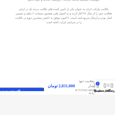
بکلایت مارکت ایران به عنوان یکی از تامین کننده های بکلایت درجه یک در ایران
فعالیت خود را از سال ۹۶ آغاز کرده و به اصول هایی همچون ضمانت ۶ ماهه و تضمین
اصل بودن و ارسال سریع پایبند است. تا کنون موفق به داشتن بیشترین تنوع در بکلایت
را در سراسر ایران داشته است.
بکلایت آیوا
0
2,831,000
تومان
مدل
JU55DS180S
وشگاه
سایدبار
علاقه مندی ها
محصول
حساب کاربری من
افزودن به سبد
صفحات پربازدید
بکلایت مارکت ایران
بک لایت