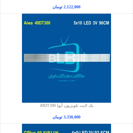
2,122,000
تومان
بک لایت تلویزیون آیوا 49DT300
3,338,000
تومان