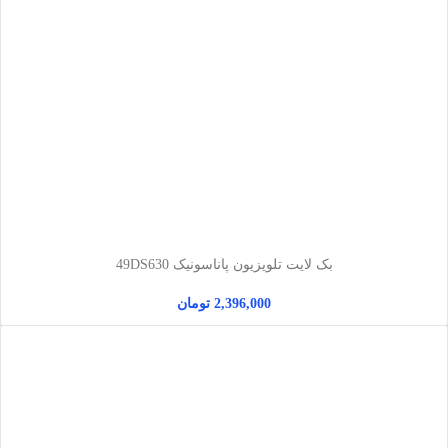
بک لایت تلویزیون پاناسونیک 49DS630
2,396,000
تومان