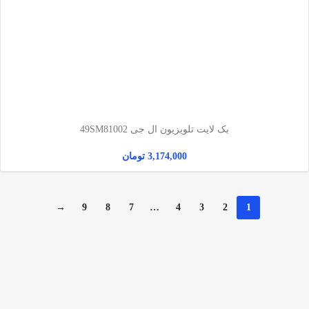
بک لایت تلویزیون ال جی 49SM81002
3,174,000
تومان
→
9
8
7
…
4
3
2
1