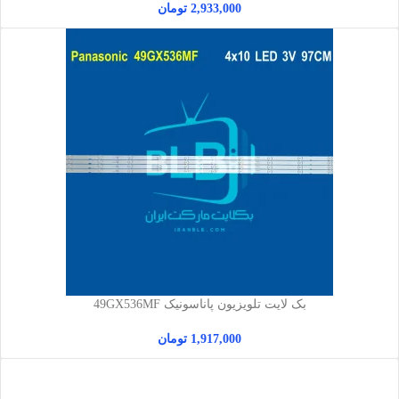
2,933,000
تومان
بک لایت تلویزیون پاناسونیک 49GX536MF
1,917,000
تومان