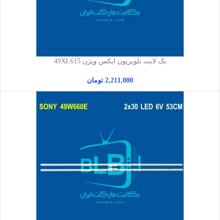
بک لایت تلویزیون ایکس ویژن 49XL615
2,211,000
تومان