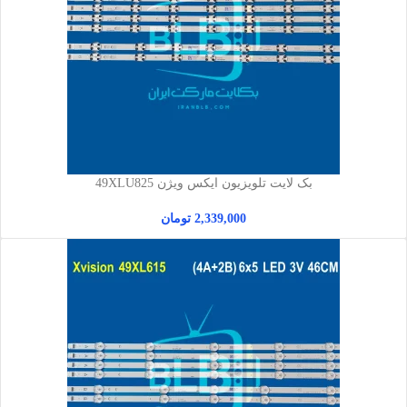
بک لایت تلویزیون ایکس ویژن 49XLU825
2,339,000
تومان