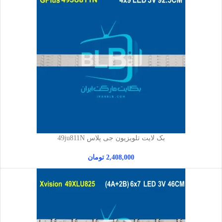
بک لایت تلویزیون جی پلاس 49ju811N
2,408,000
تومان