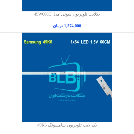
بکلایت تلویزیون سونی مدل 49W660E
1,574,000
تومان
بک لایت تلویزیون سامسونگ 49K6