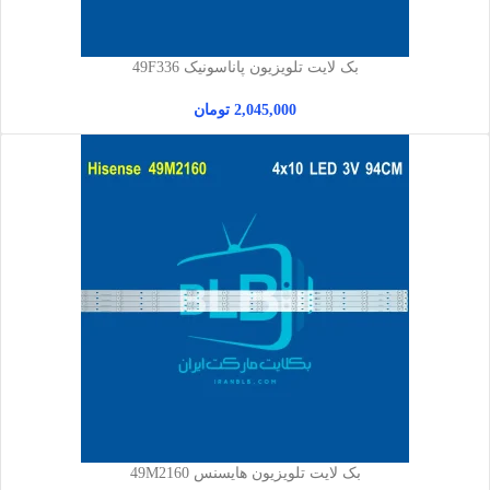
بک لایت تلویزیون پاناسونیک 49F336
2,045,000
تومان
بک لایت تلویزیون هایسنس 49M2160