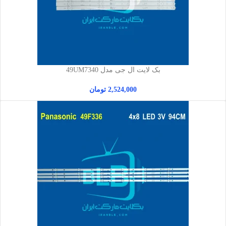
بک لایت ال جی مدل 49UM7340
2,524,000
تومان