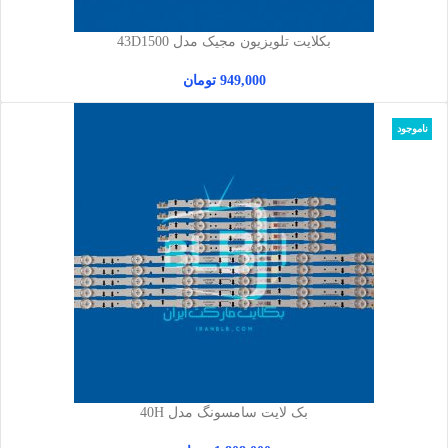
بکلایت تلویزیون مجیک مدل 43D1500
949,000
تومان
ناموجود
بک لایت سامسونگ مدل 40H