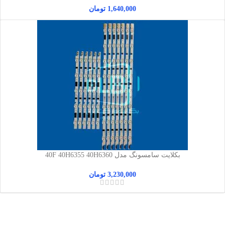
1,640,000
تومان
بکلایت سامسونگ مدل 40F 40H6355 40H6360
3,230,000
تومان