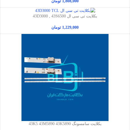
1,808,000
تومان
بکلایت تی سی ال 43D3000 , 43S6500
1,229,000
تومان
بکلایت سامسونگ 43K5 43M5890 43K5890