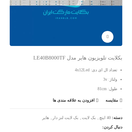
برای بزرگنمایی کلیک کنید
بکلایت تلویزیون هایر مدل LE40B8000TF
تعداد ال ای دی: 4x12Led
ولتاژ: 3v
طول: 81cm
مقایسه
افزودن به علاقه مندی ها
دسته:
40 اینچ
,
بک لایت
,
بک لایت لنز دار
,
هایر
دنبال کردن: